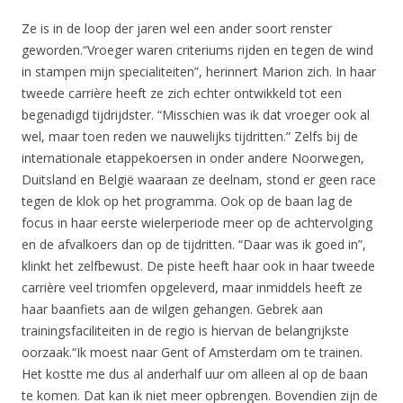
Ze is in de loop der jaren wel een ander soort renster
geworden.“Vroeger waren criteriums rijden en tegen de wind
in stampen mijn specialiteiten”, herinnert Marion zich. In haar
tweede carrière heeft ze zich echter ontwikkeld tot een
begenadigd tijdrijdster. “Misschien was ik dat vroeger ook al
wel, maar toen reden we nauwelijks tijdritten.” Zelfs bij de
internationale etappekoersen in onder andere Noorwegen,
Duitsland en België waaraan ze deelnam, stond er geen race
tegen de klok op het programma. Ook op de baan lag de
focus in haar eerste wielerperiode meer op de achtervolging
en de afvalkoers dan op de tijdritten. “Daar was ik goed in”,
klinkt het zelfbewust. De piste heeft haar ook in haar tweede
carrière veel triomfen opgeleverd, maar inmiddels heeft ze
haar baanfiets aan de wilgen gehangen. Gebrek aan
trainingsfaciliteiten in de regio is hiervan de belangrijkste
oorzaak.“Ik moest naar Gent of Amsterdam om te trainen.
Het kostte me dus al anderhalf uur om alleen al op de baan
te komen. Dat kan ik niet meer opbrengen. Bovendien zijn de