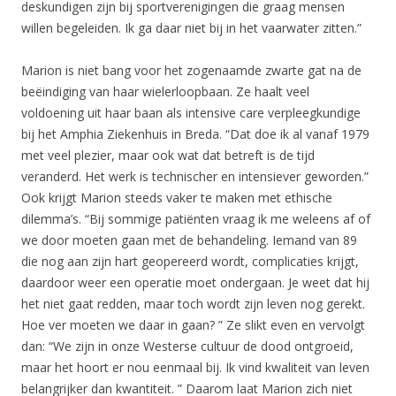
deskundigen zijn bij sportverenigingen die graag mensen
willen begeleiden. Ik ga daar niet bij in het vaarwater zitten.”
Marion is niet bang voor het zogenaamde zwarte gat na de
beëindiging van haar wielerloopbaan. Ze haalt veel
voldoening uit haar baan als intensive care verpleegkundige
bij het Amphia Ziekenhuis in Breda. “Dat doe ik al vanaf 1979
met veel plezier, maar ook wat dat betreft is de tijd
veranderd. Het werk is technischer en intensiever geworden.”
Ook krijgt Marion steeds vaker te maken met ethische
dilemma’s. “Bij sommige patiënten vraag ik me weleens af of
we door moeten gaan met de behandeling. Iemand van 89
die nog aan zijn hart geopereerd wordt, complicaties krijgt,
daardoor weer een operatie moet ondergaan. Je weet dat hij
het niet gaat redden, maar toch wordt zijn leven nog gerekt.
Hoe ver moeten we daar in gaan? ” Ze slikt even en vervolgt
dan: “We zijn in onze Westerse cultuur de dood ontgroeid,
maar het hoort er nou eenmaal bij. Ik vind kwaliteit van leven
belangrijker dan kwantiteit. ” Daarom laat Marion zich niet