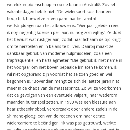
wereldkampioenschappen op de baan in Australië. Zoveel
vakantiedagen heb ik niet. ”De wielersport kost haar een
hoop tijd, hoewel ze al een paar jaar het aantal
wedstrijddagen aan het afbouwen is. “Vier jaar geleden reed
ik nog negentig koersen per jaar, nu nog zo’n vijftig.” Ze doet
het bewust wat rustiger aan, zodat haar lichaam de tijd krijgt
om te herstellen en in balans te blijven. Daarbij maakt ze
dankbaar gebruik van moderne hulpmiddelen, zoals een
trapfrequentie- en hartslagmeter. “Die gebruik ik met name in
het voorjaar om niet boven bepaalde limieten te komen. Ik
wil niet opgebrand zijn voordat het seizoen goed en wel
begonnen is. ”Bovendien mengt ze zich de laatste jaren niet
meer in de chaos van de massasprints. Zo wil ze voorkomen
dat de gevolgen van een eventuele valpartij haar wederom
maanden buitenspel zetten. In 1983 was een blessure aan
haar zitbeenknobbel, veroorzaakt door andere zadels in de
Shimano-ploeg, een van de redenen om haar eerste
wielercarrière te beëindigen. “Ik was pas getrouwd, werkte
volledig en raakte toen ook nog geblesseerd. Je weet wat je