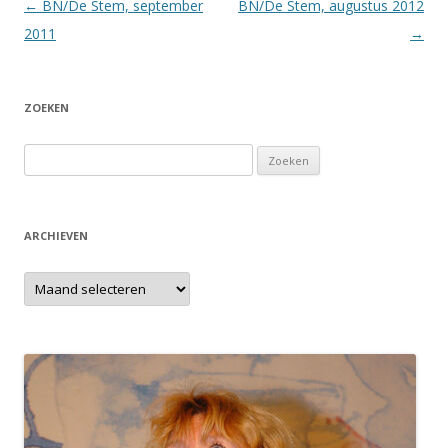
Berichtnavigatie
←
BN/De Stem, september
BN/De Stem, augustus 2012
2011
→
ZOEKEN
Zoeken
naar:
ARCHIEVEN
Archieven