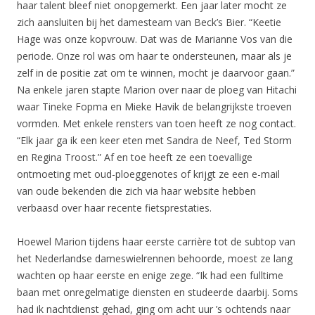
haar talent bleef niet onopgemerkt. Een jaar later mocht ze
zich aansluiten bij het damesteam van Beck’s Bier. “Keetie
Hage was onze kopvrouw. Dat was de Marianne Vos van die
periode. Onze rol was om haar te ondersteunen, maar als je
zelf in de positie zat om te winnen, mocht je daarvoor gaan.”
Na enkele jaren stapte Marion over naar de ploeg van Hitachi
waar Tineke Fopma en Mieke Havik de belangrijkste troeven
vormden. Met enkele rensters van toen heeft ze nog contact.
“Elk jaar ga ik een keer eten met Sandra de Neef, Ted Storm
en Regina Troost.” Af en toe heeft ze een toevallige
ontmoeting met oud-ploeggenotes of krijgt ze een e-mail
van oude bekenden die zich via haar website hebben
verbaasd over haar recente fietsprestaties.
Hoewel Marion tijdens haar eerste carrière tot de subtop van
het Nederlandse dameswielrennen behoorde, moest ze lang
wachten op haar eerste en enige zege. “Ik had een fulltime
baan met onregelmatige diensten en studeerde daarbij. Soms
had ik nachtdienst gehad, ging om acht uur ’s ochtends naar