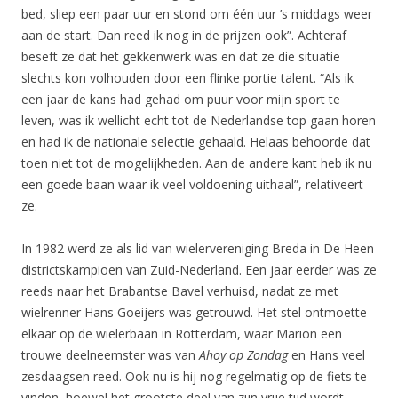
bed, sliep een paar uur en stond om één uur ’s middags weer
aan de start. Dan reed ik nog in de prijzen ook”. Achteraf
beseft ze dat het gekkenwerk was en dat ze die situatie
slechts kon volhouden door een flinke portie talent. “Als ik
een jaar de kans had gehad om puur voor mijn sport te
leven, was ik wellicht echt tot de Nederlandse top gaan horen
en had ik de nationale selectie gehaald. Helaas behoorde dat
toen niet tot de mogelijkheden. Aan de andere kant heb ik nu
een goede baan waar ik veel voldoening uithaal”, relativeert
ze.
In 1982 werd ze als lid van wielervereniging Breda in De Heen
districtskampioen van Zuid-Nederland. Een jaar eerder was ze
reeds naar het Brabantse Bavel verhuisd, nadat ze met
wielrenner Hans Goeijers was getrouwd. Het stel ontmoette
elkaar op de wielerbaan in Rotterdam, waar Marion een
trouwe deelneemster was van
Ahoy op Zondag
en Hans veel
zesdaagsen reed. Ook nu is hij nog regelmatig op de fiets te
vinden, hoewel het grootste deel van zijn vrije tijd wordt