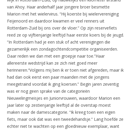
van Ahoy. Haar anderhalf jaar jongere broer besmette
Marion met het wielervirus. “Hij koerste bij wielervereniging
Feijenoord en daardoor kwamen er veel renners uit
Rotterdam-Zuid bij ons over de vloer.” Op zijn reservefiets
reed ze op vijftienjarige leeftijd haar eerste koers bij de jeugd.
“In Rotterdam had je een stuk of acht verenigingen die
gezamenlijk een zondagochtendcompetitie organiseerden.
Daar reden we dan met een groepje naar toe.”Haar
allereerste wedstrijd kan ze zich niet goed meer
herinneren.“Volgens mij ben ik er toen niet afgereden, maar ik
had dan ook eerst een paar maanden met de jongens
meegetraind voordat ik ging koersen.” Begin jaren zeventig
was er nog geen sprake van de categorieën
Nieuwelingmeisjes en Juniorvrouwen, waardoor Marion een
jaar later op zestienjarige leeftijd al de overstap moest
maken naar de damescategorie. “Ik kreeg toen een eigen
fiets, maar ook dat was een tweedehandsje.” Lang hoefde ze
echter niet te wachten op een gloednieuw exemplaar, want