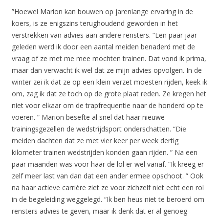
”Hoewel Marion kan bouwen op jarenlange ervaring in de
koers, is ze enigszins terughoudend geworden in het
verstrekken van advies aan andere rensters. “Een paar jaar
geleden werd ik door een aantal meiden benaderd met de
vraag of ze met me mee mochten trainen. Dat vond ik prima,
maar dan verwacht ik wel dat ze mijn advies opvolgen. In de
winter zei ik dat ze op een klein verzet moesten rijden, keek ik
om, zag ik dat ze toch op de grote plaat reden. Ze kregen het
niet voor elkaar om de trapfrequentie naar de honderd op te
voeren. ” Marion besefte al snel dat haar nieuwe
trainingsgezellen de wedstrijdsport onderschatten. “Die
meiden dachten dat ze met vier keer per week dertig
kilometer trainen wedstrijden konden gaan rijden. ” Na een
paar maanden was voor haar de lol er wel vanaf. “Ik kreeg er
zelf meer last van dan dat een ander ermee opschoot. ” Ook
na haar actieve carrière ziet ze voor zichzelf niet echt een rol
in de begeleiding weggelegd. “Ik ben heus niet te beroerd om
rensters advies te geven, maar ik denk dat er al genoeg