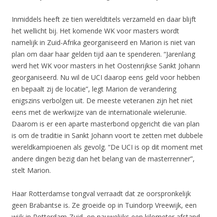
Inmiddels heeft ze tien wereldtitels verzameld en daar blijft
het wellicht bij. Het komende WK voor masters wordt
namelijk in Zuid-Afrika georganiseerd en Marion is niet van
plan om daar haar gelden tijd aan te spenderen. “Jarenlang
werd het WK voor masters in het Oostenrijkse Sankt Johann
georganiseerd. Nu wil de UCI daarop eens geld voor hebben
en bepaalt zij de locatie”, legt Marion de verandering
enigszins verbolgen uit. De meeste veteranen zijn het niet
eens met de werkwijze van de internationale wielerunie.
Daarom is er een aparte masterbond opgericht die van plan
is om de traditie in Sankt Johann voort te zetten met dubbele
wereldkampioenen als gevolg. “De UCI is op dit moment met
andere dingen bezig dan het belang van de masterrenner”,
stelt Marion.
Haar Rotterdamse tongval verraadt dat ze oorspronkelijk
geen Brabantse is. Ze groeide op in Tuindorp Vreewijk, een
wijk in Rotterdam-Zuid, op nauwelijks een kilometer afstand