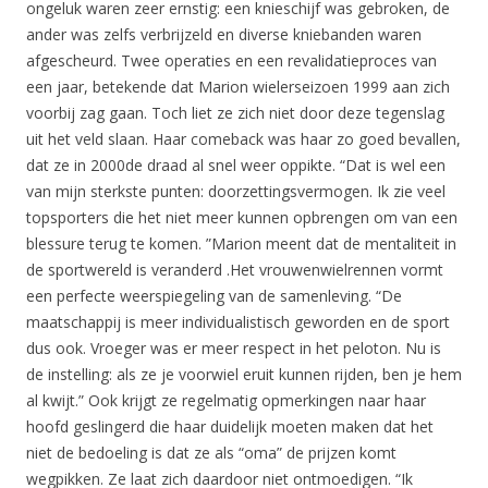
ongeluk waren zeer ernstig: een knieschijf was gebroken, de
ander was zelfs verbrijzeld en diverse kniebanden waren
afgescheurd. Twee operaties en een revalidatieproces van
een jaar, betekende dat Marion wielerseizoen 1999 aan zich
voorbij zag gaan. Toch liet ze zich niet door deze tegenslag
uit het veld slaan. Haar comeback was haar zo goed bevallen,
dat ze in 2000de draad al snel weer oppikte. “Dat is wel een
van mijn sterkste punten: doorzettingsvermogen. Ik zie veel
topsporters die het niet meer kunnen opbrengen om van een
blessure terug te komen. ”Marion meent dat de mentaliteit in
de sportwereld is veranderd .Het vrouwenwielrennen vormt
een perfecte weerspiegeling van de samenleving. “De
maatschappij is meer individualistisch geworden en de sport
dus ook. Vroeger was er meer respect in het peloton. Nu is
de instelling: als ze je voorwiel eruit kunnen rijden, ben je hem
al kwijt.” Ook krijgt ze regelmatig opmerkingen naar haar
hoofd geslingerd die haar duidelijk moeten maken dat het
niet de bedoeling is dat ze als “oma” de prijzen komt
wegpikken. Ze laat zich daardoor niet ontmoedigen. “Ik