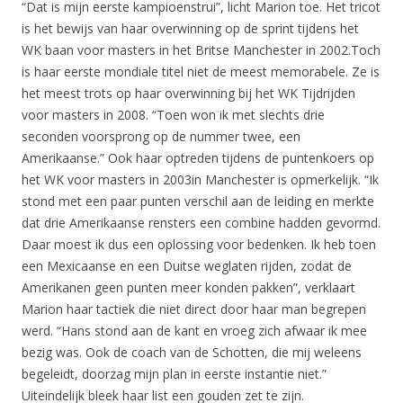
“Dat is mijn eerste kampioenstrui”, licht Marion toe. Het tricot
is het bewijs van haar overwinning op de sprint tijdens het
WK baan voor masters in het Britse Manchester in 2002.Toch
is haar eerste mondiale titel niet de meest memorabele. Ze is
het meest trots op haar overwinning bij het WK Tijdrijden
voor masters in 2008. “Toen won ik met slechts drie
seconden voorsprong op de nummer twee, een
Amerikaanse.” Ook haar optreden tijdens de puntenkoers op
het WK voor masters in 2003in Manchester is opmerkelijk. “Ik
stond met een paar punten verschil aan de leiding en merkte
dat drie Amerikaanse rensters een combine hadden gevormd.
Daar moest ik dus een oplossing voor bedenken. Ik heb toen
een Mexicaanse en een Duitse weglaten rijden, zodat de
Amerikanen geen punten meer konden pakken”, verklaart
Marion haar tactiek die niet direct door haar man begrepen
werd. “Hans stond aan de kant en vroeg zich afwaar ik mee
bezig was. Ook de coach van de Schotten, die mij weleens
begeleidt, doorzag mijn plan in eerste instantie niet.”
Uiteindelijk bleek haar list een gouden zet te zijn.