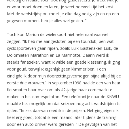
er voor moet doen en laten, je weet hoeveel tijd het kost.
Met de wedstrijdsport moet je elke dag bezig zijn en op een
gegeven moment heb je alles wel gezien. ”
Toch kon Marion de wielersport niet helemaal vaarwel
zeggen. “Ik heb me aangesloten bij een tourclub, ben wat
cyclosportieven gaan rijden, zoals Luik-Bastenaken-Luik, de
Dolomieten Marathon en La Marmotte. Daarin werd ik
steeds fanatieker, want ik wilde een goede klassering. Ik ging
voor goud, terwijl ik eigenlijk geen klimmer ben. Toch
eindigde ik door mijn doorzettingsvermogen bijna altijd bij de
eerste drie vrouwen.” In september1998 haalde een van haar
fietsmaten haar over om als 42-jarige haar comeback te
maken in het damespeloton. Een telefoontje naar de KNWU
maakte het mogelijk om dat seizoen nog acht wedstrijden te
rijden. “In zes daarvan reed ik in de prijzen. Het ging eigenlijk
heel erg goed, totdat ik een maand later tijdens de training
door een auto omver werd gereden. ” De gevolgen van het