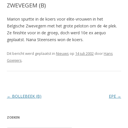
ZWEVEGEM (B)
Marion spurtte in de koers voor elite-vrouwen in het
Belgische Zwevegem met het grote peloton om de 4e plek.
Ze finishte voor in de groep, doch werd 10e ex aequo
geplaatst. Nana Steensens won de koers.
Dit bericht werd geplaatst in
Nieuws
op
14 juli 2002
door
Hans
Goeijers
.
Berichtnavigatie
←
BOLLEBEEK (B)
EPE
→
ZOEKEN