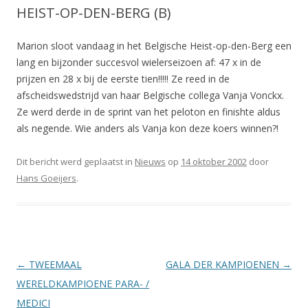
HEIST-OP-DEN-BERG (B)
Marion sloot vandaag in het Belgische Heist-op-den-Berg een
lang en bijzonder succesvol wielerseizoen af: 47 x in de
prijzen en 28 x bij de eerste tien!!!!! Ze reed in de
afscheidswedstrijd van haar Belgische collega Vanja Vonckx.
Ze werd derde in de sprint van het peloton en finishte aldus
als negende. Wie anders als Vanja kon deze koers winnen?!
Dit bericht werd geplaatst in
Nieuws
op
14 oktober 2002
door
Hans Goeijers
.
Berichtnavigatie
←
TWEEMAAL
GALA DER KAMPIOENEN
→
WERELDKAMPIOENE PARA- /
MEDICI