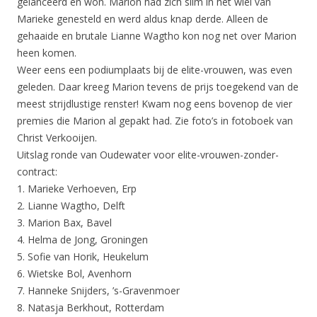
gelanceerd en won. Marion had zich slim in het wiel van
Marieke genesteld en werd aldus knap derde. Alleen de
gehaaide en brutale Lianne Wagtho kon nog net over Marion
heen komen.
Weer eens een podiumplaats bij de elite-vrouwen, was even
geleden. Daar kreeg Marion tevens de prijs toegekend van de
meest strijdlustige renster! Kwam nog eens bovenop de vier
premies die Marion al gepakt had. Zie foto’s in fotoboek van
Christ Verkooijen.
Uitslag ronde van Oudewater voor elite-vrouwen-zonder-
contract:
1. Marieke Verhoeven, Erp
2. Lianne Wagtho, Delft
3. Marion Bax, Bavel
4. Helma de Jong, Groningen
5. Sofie van Horik, Heukelum
6. Wietske Bol, Avenhorn
7. Hanneke Snijders, ’s-Gravenmoer
8. Natasja Berkhout, Rotterdam