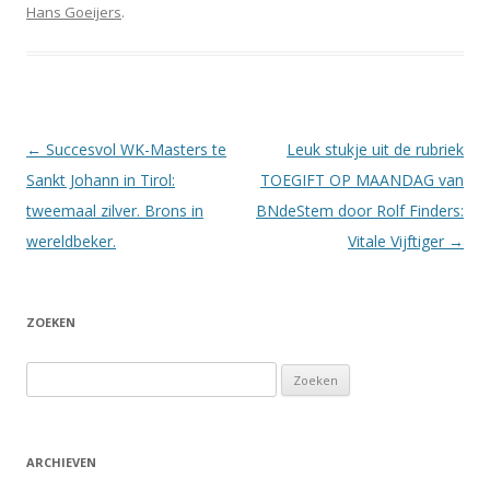
Hans Goeijers
.
Berichtnavigatie
←
Succesvol WK-Masters te
Leuk stukje uit de rubriek
Sankt Johann in Tirol:
TOEGIFT OP MAANDAG van
tweemaal zilver. Brons in
BNdeStem door Rolf Finders:
wereldbeker.
Vitale Vijftiger
→
ZOEKEN
Zoeken
naar:
ARCHIEVEN