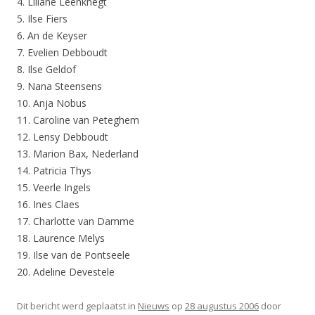
4. Liliane Leenknegt
5. Ilse Fiers
6. An de Keyser
7. Evelien Debboudt
8. Ilse Geldof
9. Nana Steensens
10. Anja Nobus
11. Caroline van Peteghem
12. Lensy Debboudt
13. Marion Bax, Nederland
14. Patricia Thys
15. Veerle Ingels
16. Ines Claes
17. Charlotte van Damme
18. Laurence Melys
19. Ilse van de Pontseele
20. Adeline Devestele
Dit bericht werd geplaatst in
Nieuws
op
28 augustus 2006
door