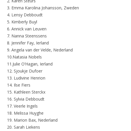
2. Karen Steurs
3. Emma Karolina Johansson, Zweden
4. Lensy Debboudt
5. Kimberly Buyl
6. Annick van Leuven
7. Nanna Steenssens
8. Jennifer Fay, Ierland
9. Angela van der Velde, Nederland
10.Natasia Nobels
11.Julie O’Hagan, Ierland
12. Sjoukje Dufoer
13. Ludivine Henrion
14. Ilse Fiers
15. Kathleen Sterckx
16. Sylvia Debboudt
17. Veerle Ingels
18. Melissa Huyghe
19. Marion Bax, Nederland
20. Sarah Liekens