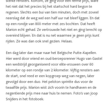
sterke rensters. Kortom, ze ging voor een ferme prijs, ware
het niet dat het precies bij het startschot hard begon te
regenen. Slechts een bui van tien minuten, doch met zoveel
neerslag dat de weg wel een half uur nat bleef liggen. En dat
op een rondje van 800 meter met zes bochten. Dat heeft
Marion echt gehad. Ze vertrouwde het niet en ging terecht op
overeind blijven. En dat is nu net waarmee je geen prijs kunt
rijden. Ze was dan ook snel gezien. Helaas.
Een dag later dan maar naar het Belgische Putte-Kapellen.
Hier werd door vriend en oud-beroepsrenner Hugo van Gastel
een wedstrijd georganiseerd voor elite-vrouwen over 60
kilometer op een rondje van 2 kilometer. Vijftig rensters aan
de start, snel reed er een kopgroep weg van negen, later
gevolgd door een duo. Het peloton sprintte dus voor de
twaalfde prijs. Marion wist zich voorin te handhaven en de
negentiende prijs mee naar huis te nemen. Foto’s van Joop
Snijders in het fotoboek.