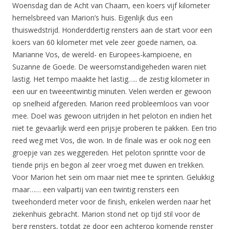
Woensdag dan de Acht van Chaam, een koers vijf kilometer
hemelsbreed van Marion’s huis. Eigenlijk dus een
thuiswedstrijd. Honderddertig rensters aan de start voor een
koers van 60 kilometer met vele zeer goede namen, oa.
Marianne Vos, de wereld- en Europees-kampioene, en
Suzanne de Goede. De weersomstandigeheden waren niet
lastig. Het tempo maakte het lastig….. de zestig kilometer in
een uur en tweeentwintig minuten. Velen werden er gewoon
op snelheid afgereden. Marion reed probleemloos van voor
mee. Doel was gewoon uitrijden in het peloton en indien het
niet te gevaarlijk werd een prijsje proberen te pakken. Een trio
reed weg met Vos, die won. In de finale was er ook nog een
groepje van zes weggereden. Het peloton sprintte voor de
tiende prijs en begon al zeer vroeg met duwen en trekken.
Voor Marion het sein om maar niet mee te sprinten. Gelukkig
maar…… een valpartij van een twintig rensters een
tweehonderd meter voor de finish, enkelen werden naar het
ziekenhuis gebracht. Marion stond net op tijd stil voor de
berg rensters, totdat ze door een achterop komende renster