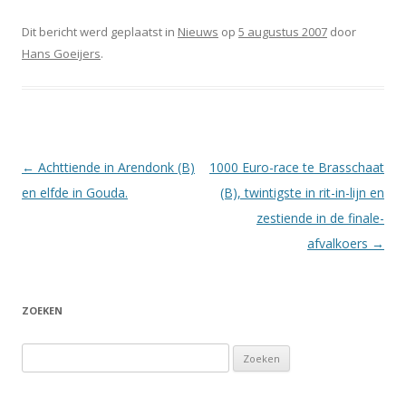
Dit bericht werd geplaatst in
Nieuws
op
5 augustus 2007
door
Hans Goeijers
.
Berichtnavigatie
←
Achttiende in Arendonk (B)
1000 Euro-race te Brasschaat
en elfde in Gouda.
(B), twintigste in rit-in-lijn en
zestiende in de finale-
afvalkoers
→
ZOEKEN
Zoeken
naar: