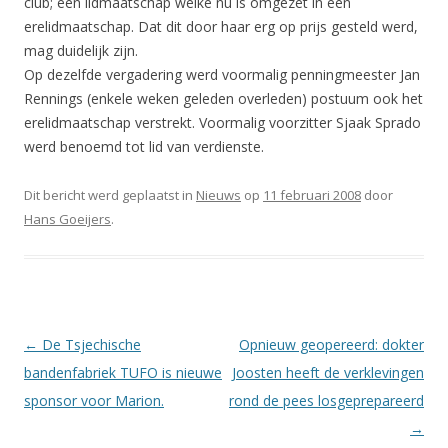
club; een lidmaatschap welke nu is omgezet in een
erelidmaatschap. Dat dit door haar erg op prijs gesteld werd,
mag duidelijk zijn.
Op dezelfde vergadering werd voormalig penningmeester Jan
Rennings (enkele weken geleden overleden) postuum ook het
erelidmaatschap verstrekt. Voormalig voorzitter Sjaak Sprado
werd benoemd tot lid van verdienste.
Dit bericht werd geplaatst in
Nieuws
op
11 februari 2008
door
Hans Goeijers
.
Berichtnavigatie
←
De Tsjechische
Opnieuw geopereerd: dokter
bandenfabriek TUFO is nieuwe
Joosten heeft de verklevingen
sponsor voor Marion.
rond de pees losgeprepareerd
→