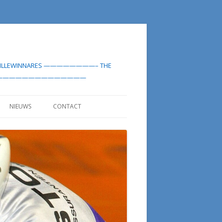
-MEDAILLEWINNARES ————————– THE
LIST——————————————————
NIEUWS
CONTACT