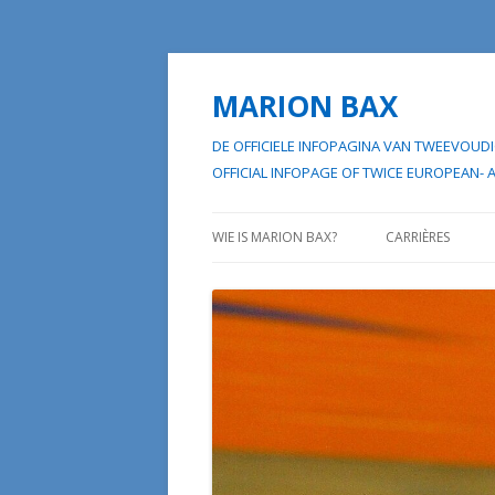
MARION BAX
DE OFFICIELE INFOPAGINA VAN TWEEVO
OFFICIAL INFOPAGE OF TWICE EUROP
WIE IS MARION BAX?
CARRIÈRES
HAAR “EERSTE W
HAAR “TWEEDE W