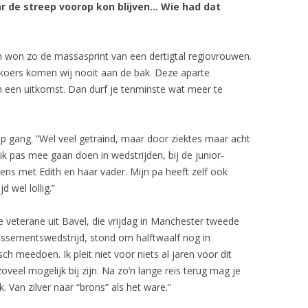
ar de streep voorop kon blijven… Wie had dat
UITSLAGEN SEIZOEN 2012
en won zo de massasprint van een dertigtal regiovrouwen.
n koers komen wij nooit aan de bak. Deze aparte
n een uitkomst. Dan durf je tenminste wat meer te
op gang. “Wel veel getraind, maar door ziektes maar acht
k pas mee gaan doen in wedstrijden, bij de junior-
ens met Edith en haar vader. Mijn pa heeft zelf ook
d wel lollig.”
 veterane uit Bavel, die vrijdag in Manchester tweede
assementswedstrijd, stond om halftwaalf nog in
h meedoen. Ik pleit niet voor niets al jaren voor dit
oveel mogelijk bij zijn. Na zo’n lange reis terug mag je
. Van zilver naar “brons” als het ware.”