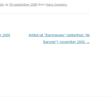
els
op
30 september 2000
door
Hans Goeijers
.
r 2000
Artikel uit “Baronieuws” (ziekenhuis “de
Baronie”), november 2000.
→