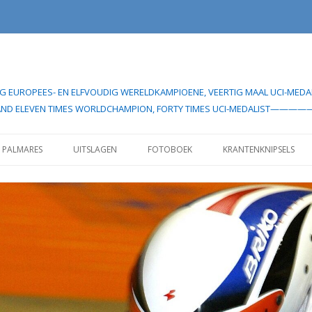
UDIG EUROPEES- EN ELFVOUDIG WERELDKAMPIOENE, VEERTIG MAAL UCI
EAN- AND ELEVEN TIMES WORLDCHAMPION, FORTY TIMES UCI-MEDA
Spring
naar
PALMARES
UITSLAGEN
FOTOBOEK
KRANTENKNIPSELS
inhoud
IELERCARRIÈRE”
UITSLAGEN 1982
IELERCARRIÈRE”
UITSLAGEN VOOR 1985
UITSLAGEN SEIZOEN 1998
UITSLAGEN SEIZOEN 1999
UITSLAGEN SEIZOEN 2000