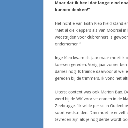
Maar dat ik heel dat lange eind na
kunnen denken!”
Het nichtje van Edith Klep hield stand 
“Met al die kleppers als Van Moorsel i
wedstrijden voor clubrenners is gewoo
ondernemen.”
Inge Klep kwam dit jaar maar moeilijk 
koersen gereden. Vorig jaar zomer ben i
dames nog. Ik trainde daarvoor al wel e
gereden bij de trimmers. Ik vond het altij
Uiterst content was ook Marion Bax. De
werd bij de WK voor veteranen in de kl
Zeebrugge. “Ik wilde per se in Oudenbosc
soort wedstrijden. Dan moet je er zelf z
tevreden zijn als je nog derde wordt ook