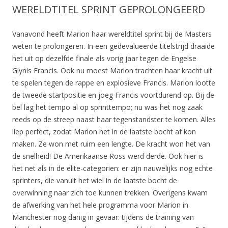
WERELDTITEL SPRINT GEPROLONGEERD
Vanavond heeft Marion haar wereldtitel sprint bij de Masters
weten te prolongeren. In een gedevalueerde titelstrijd draaide
het uit op dezelfde finale als vorig jaar tegen de Engelse
Glynis Francis. Ook nu moest Marion trachten haar kracht uit
te spelen tegen de rappe en explosieve Francis. Marion lootte
de tweede startpositie en joeg Francis voortdurend op. Bij de
bel lag het tempo al op sprinttempo; nu was het nog zaak
reeds op de streep naast haar tegenstandster te komen. Alles
liep perfect, zodat Marion het in de laatste bocht af kon
maken. Ze won met ruim een lengte. De kracht won het van
de snelheid! De Amerikaanse Ross werd derde. Ook hier is
het net als in de elite-categorien: er zijn nauwelijks nog echte
sprinters, die vanuit het wiel in de laatste bocht de
overwinning naar zich toe kunnen trekken. Overigens kwam
de afwerking van het hele programma voor Marion in
Manchester nog danig in gevaar: tijdens de training van