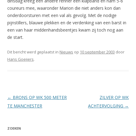
dinsdag kreeg een andere renner een klapband en nam 5-6
coureurs mee, waaronder Marion die niet anders kon dan
onderdoorsturen met een val als gevolg. Met de nodige
pijnstillers, blauwe plekken en de verdenking van een barst in
een van haar middenhandsbeentjes kwam zij toch nog aan
de start.
Dit bericht werd geplaatst in
Nieuws
op
10 september 2003
door
Hans Goeijers
.
Berichtnavigatie
←
BRONS OP WK 500 METER
ZILVER OP WK
TE MANCHESTER
ACHTERVOLGING
→
ZOEKEN