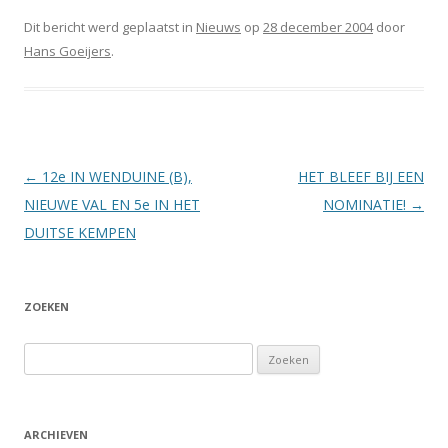
Dit bericht werd geplaatst in
Nieuws
op
28 december 2004
door
Hans Goeijers
.
Berichtnavigatie
←
12e IN WENDUINE (B),
HET BLEEF BIJ EEN
NIEUWE VAL EN 5e IN HET
NOMINATIE!
→
DUITSE KEMPEN
ZOEKEN
Zoeken
naar:
ARCHIEVEN