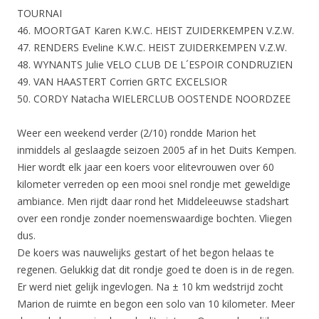
TOURNAI
46. MOORTGAT Karen K.W.C. HEIST ZUIDERKEMPEN V.Z.W.
47. RENDERS Eveline K.W.C. HEIST ZUIDERKEMPEN V.Z.W.
48. WYNANTS Julie VELO CLUB DE L´ESPOIR CONDRUZIEN
49. VAN HAASTERT Corrien GRTC EXCELSIOR
50. CORDY Natacha WIELERCLUB OOSTENDE NOORDZEE
Weer een weekend verder (2/10) rondde Marion het
inmiddels al geslaagde seizoen 2005 af in het Duits Kempen.
Hier wordt elk jaar een koers voor elitevrouwen over 60
kilometer verreden op een mooi snel rondje met geweldige
ambiance. Men rijdt daar rond het Middeleeuwse stadshart
over een rondje zonder noemenswaardige bochten. Vliegen
dus.
De koers was nauwelijks gestart of het begon helaas te
regenen. Gelukkig dat dit rondje goed te doen is in de regen.
Er werd niet gelijk ingevlogen. Na ± 10 km wedstrijd zocht
Marion de ruimte en begon een solo van 10 kilometer. Meer