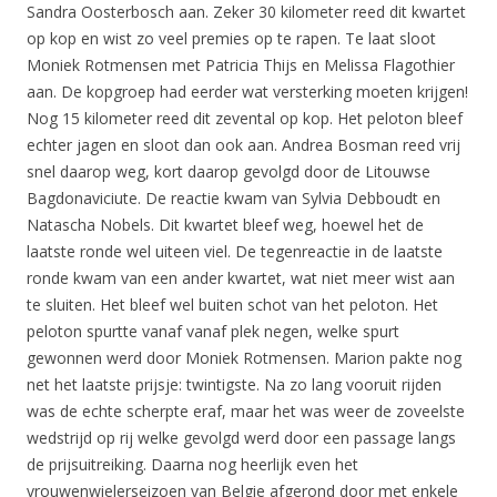
Sandra Oosterbosch aan. Zeker 30 kilometer reed dit kwartet
op kop en wist zo veel premies op te rapen. Te laat sloot
Moniek Rotmensen met Patricia Thijs en Melissa Flagothier
aan. De kopgroep had eerder wat versterking moeten krijgen!
Nog 15 kilometer reed dit zevental op kop. Het peloton bleef
echter jagen en sloot dan ook aan. Andrea Bosman reed vrij
snel daarop weg, kort daarop gevolgd door de Litouwse
Bagdonaviciute. De reactie kwam van Sylvia Debboudt en
Natascha Nobels. Dit kwartet bleef weg, hoewel het de
laatste ronde wel uiteen viel. De tegenreactie in de laatste
ronde kwam van een ander kwartet, wat niet meer wist aan
te sluiten. Het bleef wel buiten schot van het peloton. Het
peloton spurtte vanaf vanaf plek negen, welke spurt
gewonnen werd door Moniek Rotmensen. Marion pakte nog
net het laatste prijsje: twintigste. Na zo lang vooruit rijden
was de echte scherpte eraf, maar het was weer de zoveelste
wedstrijd op rij welke gevolgd werd door een passage langs
de prijsuitreiking. Daarna nog heerlijk even het
vrouwenwielerseizoen van Belgie afgerond door met enkele