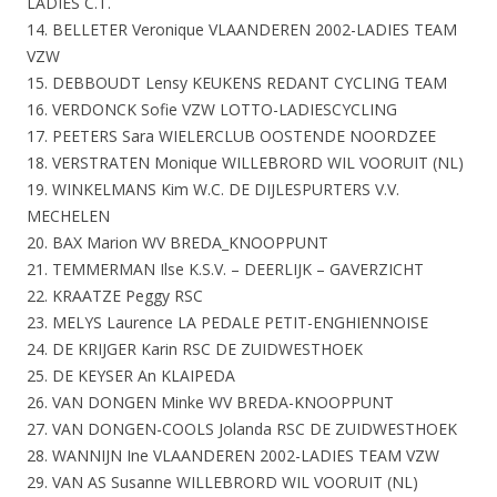
LADIES C.T.
14. BELLETER Veronique VLAANDEREN 2002-LADIES TEAM
VZW
15. DEBBOUDT Lensy KEUKENS REDANT CYCLING TEAM
16. VERDONCK Sofie VZW LOTTO-LADIESCYCLING
17. PEETERS Sara WIELERCLUB OOSTENDE NOORDZEE
18. VERSTRATEN Monique WILLEBRORD WIL VOORUIT (NL)
19. WINKELMANS Kim W.C. DE DIJLESPURTERS V.V.
MECHELEN
20. BAX Marion WV BREDA_KNOOPPUNT
21. TEMMERMAN Ilse K.S.V. – DEERLIJK – GAVERZICHT
22. KRAATZE Peggy RSC
23. MELYS Laurence LA PEDALE PETIT-ENGHIENNOISE
24. DE KRIJGER Karin RSC DE ZUIDWESTHOEK
25. DE KEYSER An KLAIPEDA
26. VAN DONGEN Minke WV BREDA-KNOOPPUNT
27. VAN DONGEN-COOLS Jolanda RSC DE ZUIDWESTHOEK
28. WANNIJN Ine VLAANDEREN 2002-LADIES TEAM VZW
29. VAN AS Susanne WILLEBRORD WIL VOORUIT (NL)