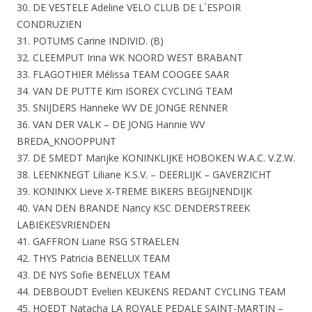
30. DE VESTELE Adeline VELO CLUB DE L´ESPOIR
CONDRUZIEN
31. POTUMS Carine INDIVID. (B)
32. CLEEMPUT Irina WK NOORD WEST BRABANT
33. FLAGOTHIER Mélissa TEAM COOGEE SAAR
34. VAN DE PUTTE Kim ISOREX CYCLING TEAM
35. SNIJDERS Hanneke WV DE JONGE RENNER
36. VAN DER VALK – DE JONG Hannie WV
BREDA_KNOOPPUNT
37. DE SMEDT Marijke KONINKLIJKE HOBOKEN W.A.C. V.Z.W.
38. LEENKNEGT Liliane K.S.V. – DEERLIJK – GAVERZICHT
39. KONINKX Lieve X-TREME BIKERS BEGIJNENDIJK
40. VAN DEN BRANDE Nancy KSC DENDERSTREEK
LABIEKESVRIENDEN
41. GAFFRON Liane RSG STRAELEN
42. THYS Patricia BENELUX TEAM
43. DE NYS Sofie BENELUX TEAM
44. DEBBOUDT Evelien KEUKENS REDANT CYCLING TEAM
45. HOEDT Natacha LA ROYALE PEDALE SAINT-MARTIN –