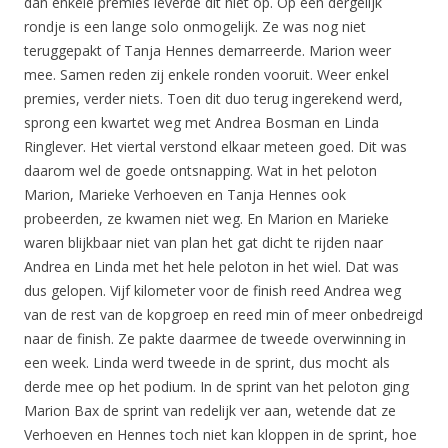
dan enkele premies leverde dit niet op. Op een dergelijk
rondje is een lange solo onmogelijk. Ze was nog niet
teruggepakt of Tanja Hennes demarreerde. Marion weer
mee. Samen reden zij enkele ronden vooruit. Weer enkel
premies, verder niets. Toen dit duo terug ingerekend werd,
sprong een kwartet weg met Andrea Bosman en Linda
Ringlever. Het viertal verstond elkaar meteen goed. Dit was
daarom wel de goede ontsnapping. Wat in het peloton
Marion, Marieke Verhoeven en Tanja Hennes ook
probeerden, ze kwamen niet weg. En Marion en Marieke
waren blijkbaar niet van plan het gat dicht te rijden naar
Andrea en Linda met het hele peloton in het wiel. Dat was
dus gelopen. Vijf kilometer voor de finish reed Andrea weg
van de rest van de kopgroep en reed min of meer onbedreigd
naar de finish. Ze pakte daarmee de tweede overwinning in
een week. Linda werd tweede in de sprint, dus mocht als
derde mee op het podium. In de sprint van het peloton ging
Marion Bax de sprint van redelijk ver aan, wetende dat ze
Verhoeven en Hennes toch niet kan kloppen in de sprint, hoe