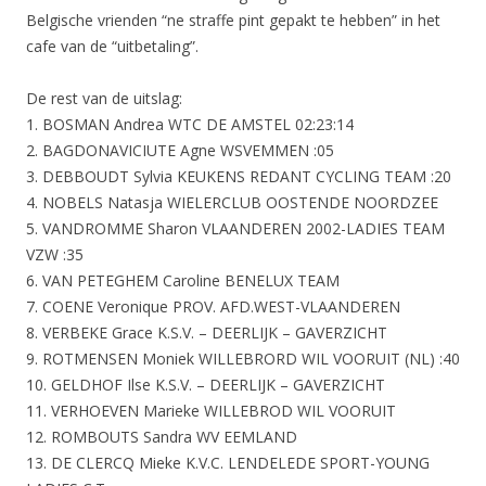
Belgische vrienden “ne straffe pint gepakt te hebben” in het
cafe van de “uitbetaling”.
De rest van de uitslag:
1. BOSMAN Andrea WTC DE AMSTEL 02:23:14
2. BAGDONAVICIUTE Agne WSVEMMEN :05
3. DEBBOUDT Sylvia KEUKENS REDANT CYCLING TEAM :20
4. NOBELS Natasja WIELERCLUB OOSTENDE NOORDZEE
5. VANDROMME Sharon VLAANDEREN 2002-LADIES TEAM
VZW :35
6. VAN PETEGHEM Caroline BENELUX TEAM
7. COENE Veronique PROV. AFD.WEST-VLAANDEREN
8. VERBEKE Grace K.S.V. – DEERLIJK – GAVERZICHT
9. ROTMENSEN Moniek WILLEBRORD WIL VOORUIT (NL) :40
10. GELDHOF Ilse K.S.V. – DEERLIJK – GAVERZICHT
11. VERHOEVEN Marieke WILLEBROD WIL VOORUIT
12. ROMBOUTS Sandra WV EEMLAND
13. DE CLERCQ Mieke K.V.C. LENDELEDE SPORT-YOUNG