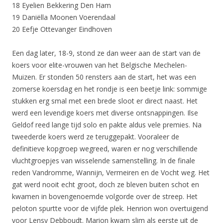
18 Eyelien Bekkering Den Ham
19 Daniëlla Moonen Voerendaal
20 Eefje Ottevanger Eindhoven
Een dag later, 18-9, stond ze dan weer aan de start van de
koers voor elite-vrouwen van het Belgische Mechelen-
Muizen. Er stonden 50 rensters aan de start, het was een
zomerse koersdag en het rondje is een beetje link: sommige
stukken erg smal met een brede sloot er direct naast. Het
werd een levendige koers met diverse ontsnappingen. Ilse
Geldof reed lange tijd solo en pakte aldus vele premies. Na
tweederde koers werd ze teruggepakt. Vooraleer de
definitieve kopgroep wegreed, waren er nog verschillende
vluchtgroepjes van wisselende samenstelling. In de finale
reden Vandromme, Wannijn, Vermeiren en de Vocht weg. Het
gat werd nooit echt groot, doch ze bleven buiten schot en
kwamen in bovengenoemde volgorde over de streep. Het
peloton spurtte voor de vijfde plek. Henrion won overtuigend
voor Lensy Debboudt. Marion kwam slim als eerste uit de