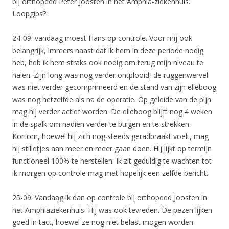
bij orthopeed Peter Joosten in het Amphia-ziekenhuis.
Loopgips?
24-09: vandaag moest Hans op controle. Voor mij ook
belangrijk, immers naast dat ik hem in deze periode nodig
heb, heb ik hem straks ook nodig om terug mijn niveau te
halen. Zijn long was nog verder ontplooid, de ruggenwervel
was niet verder gecomprimeerd en de stand van zijn elleboog
was nog hetzelfde als na de operatie. Op geleide van de pijn
mag hij verder actief worden. De elleboog blijft nog 4 weken
in de spalk om nadien verder te buigen en te strekken.
Kortom, hoewel hij zich nog steeds geradbraakt voelt, mag
hij stilletjes aan meer en meer gaan doen. Hij lijkt op termijn
functioneel 100% te herstellen. Ik zit geduldig te wachten tot
ik morgen op controle mag met hopelijk een zelfde bericht.
25-09: Vandaag ik dan op controle bij orthopeed Joosten in
het Amphiaziekenhuis. Hij was ook tevreden. De pezen lijken
goed in tact, hoewel ze nog niet belast mogen worden