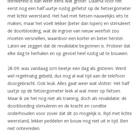
leefwereld is dan weer eens wat groter. Daarna voor het
eerst nog een half uurtje rustig gefietst op de fietsergometer
met lichte weerstand. Het had met fietsen nauwelijks iets te
maken, maar het voelt lekker (beter dan lopen) en stimuleert
de doorbloeding, wat de ingroei van nieuw weefsel zou
moeten versnellen, waardoor een korter en beter herstel.
Laten we zeggen dat de revalidatie begonnen is. Probeer dat
elke dag te herhalen en op gevoel heel rustig uit te bouwen.
28-09: was vandaag zo’n beetje een dag als gisteren. Werd
wel regelmatig gebeld, dus nog al wat tijd aan de telefoon
doorgebracht. Ook leuk. Alles gaat weer wat vlotter. Het half
uurtje op de fietsergometer leek al wat meer op fietsen.
Maar ik zie het nog niet als training, doch als revalidatie: de
doorbloeding stimuleren en de kracht en conditie
onderhouden voor zover dat dit zo mogelijk is. Rijd met lichte
weerstand, lekker peddelen en bouw nog niet uit in tijd. Ben
niet ontevreden.