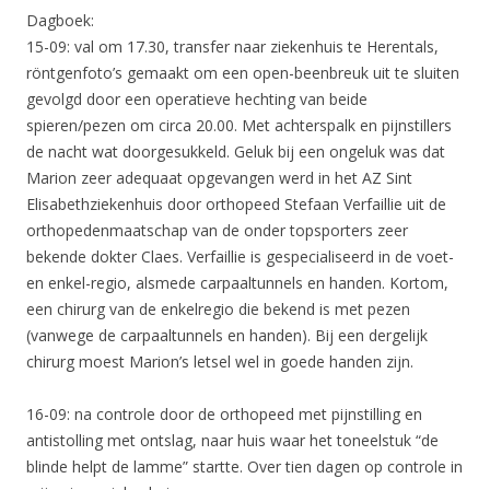
Dagboek:
15-09: val om 17.30, transfer naar ziekenhuis te Herentals,
röntgenfoto’s gemaakt om een open-beenbreuk uit te sluiten
gevolgd door een operatieve hechting van beide
spieren/pezen om circa 20.00. Met achterspalk en pijnstillers
de nacht wat doorgesukkeld. Geluk bij een ongeluk was dat
Marion zeer adequaat opgevangen werd in het AZ Sint
Elisabethziekenhuis door orthopeed Stefaan Verfaillie uit de
orthopedenmaatschap van de onder topsporters zeer
bekende dokter Claes. Verfaillie is gespecialiseerd in de voet-
en enkel-regio, alsmede carpaaltunnels en handen. Kortom,
een chirurg van de enkelregio die bekend is met pezen
(vanwege de carpaaltunnels en handen). Bij een dergelijk
chirurg moest Marion’s letsel wel in goede handen zijn.
16-09: na controle door de orthopeed met pijnstilling en
antistolling met ontslag, naar huis waar het toneelstuk “de
blinde helpt de lamme” startte. Over tien dagen op controle in