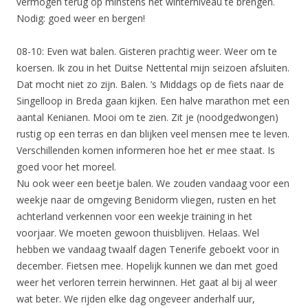
vermogen terug op minstens het winterniveau te brengen.
Nodig: goed weer en bergen!
08-10: Even wat balen. Gisteren prachtig weer. Weer om te
koersen. Ik zou in het Duitse Nettental mijn seizoen afsluiten.
Dat mocht niet zo zijn. Balen. ’s Middags op de fiets naar de
Singelloop in Breda gaan kijken. Een halve marathon met een
aantal Kenianen. Mooi om te zien. Zit je (noodgedwongen)
rustig op een terras en dan blijken veel mensen mee te leven.
Verschillenden komen informeren hoe het er mee staat. Is
goed voor het moreel.
Nu ook weer een beetje balen. We zouden vandaag voor een
weekje naar de omgeving Benidorm vliegen, rusten en het
achterland verkennen voor een weekje training in het
voorjaar. We moeten gewoon thuisblijven. Helaas. Wel
hebben we vandaag twaalf dagen Tenerife geboekt voor in
december. Fietsen mee. Hopelijk kunnen we dan met goed
weer het verloren terrein herwinnen. Het gaat al bij al weer
wat beter. We rijden elke dag ongeveer anderhalf uur,