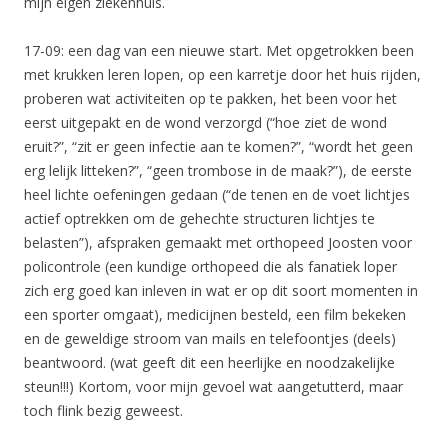
mijn eigen ziekenhuis.
17-09: een dag van een nieuwe start. Met opgetrokken been
met krukken leren lopen, op een karretje door het huis rijden,
proberen wat activiteiten op te pakken, het been voor het
eerst uitgepakt en de wond verzorgd (“hoe ziet de wond
eruit?”, “zit er geen infectie aan te komen?”, “wordt het geen
erg lelijk litteken?”, “geen trombose in de maak?”), de eerste
heel lichte oefeningen gedaan (“de tenen en de voet lichtjes
actief optrekken om de gehechte structuren lichtjes te
belasten”), afspraken gemaakt met orthopeed Joosten voor
policontrole (een kundige orthopeed die als fanatiek loper
zich erg goed kan inleven in wat er op dit soort momenten in
een sporter omgaat), medicijnen besteld, een film bekeken
en de geweldige stroom van mails en telefoontjes (deels)
beantwoord. (wat geeft dit een heerlijke en noodzakelijke
steun!!!) Kortom, voor mijn gevoel wat aangetutterd, maar
toch flink bezig geweest.