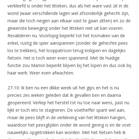
verkleefd is onder het litteken, dus als het ware vast zit in de
wond (waar verschillende lagen wel afzonderlijk gehecht zijn,
maar die toch neigen aan elkaar vast te gaan zitten) en zo de
gewenste beweging onder het litteken niet uit kan voeren.
Revalideren nu. Voorlopig beperkt tot het losmaken van de
enkel, rustig de spier aanspannen (zonder de gehechte pees
los te trekken), het looppatroon terug inslijpen en dagelijks
fietsen. Het is toch weer even spannend. Met de huidige
functie zou Marion beperkt blijven bij het lopen en dus ook bij
haar werk. Weer even afwachten.
27-10: Ik ben nu een dikke week uit het gips en het is nu
precies zes weken geleden dat ik gevallen ben en daarna
geopereerd. Verliep het herstel tot nu toe naar wens, juist nu
lijkt er toch iets te stagneren. De voetheffer spant wel aan,
maar de pees blijft in de verkleving van het litteken hangen,
waardoor het peesglijden onder de wond gering is en de voet
nauwelijks opgetrokken kan worden. Met het fietsen heb ik