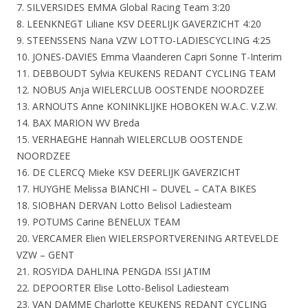
7. SILVERSIDES EMMA Global Racing Team 3:20
8. LEENKNEGT Liliane KSV DEERLIJK GAVERZICHT 4:20
9. STEENSSENS Nana VZW LOTTO-LADIESCYCLING 4:25
10. JONES-DAVIES Emma Vlaanderen Capri Sonne T-Interim
11. DEBBOUDT Sylvia KEUKENS REDANT CYCLING TEAM
12. NOBUS Anja WIELERCLUB OOSTENDE NOORDZEE
13. ARNOUTS Anne KONINKLIJKE HOBOKEN W.A.C. V.Z.W.
14. BAX MARION WV Breda
15. VERHAEGHE Hannah WIELERCLUB OOSTENDE
NOORDZEE
16. DE CLERCQ Mieke KSV DEERLIJK GAVERZICHT
17. HUYGHE Melissa BIANCHI – DUVEL – CATA BIKES
18. SIOBHAN DERVAN Lotto Belisol Ladiesteam
19. POTUMS Carine BENELUX TEAM
20. VERCAMER Elien WIELERSPORTVERENING ARTEVELDE
VZW – GENT
21. ROSYIDA DAHLINA PENGDA ISSI JATIM
22. DEPOORTER Elise Lotto-Belisol Ladiesteam
23. VAN DAMME Charlotte KEUKENS REDANT CYCLING