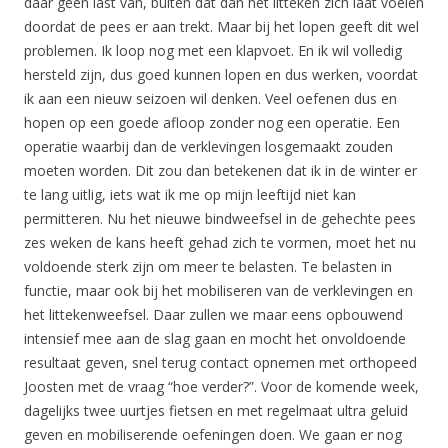
daar geen last van, buiten dat dan het litteken zich laat voelen
doordat de pees er aan trekt. Maar bij het lopen geeft dit wel
problemen. Ik loop nog met een klapvoet. En ik wil volledig
hersteld zijn, dus goed kunnen lopen en dus werken, voordat
ik aan een nieuw seizoen wil denken. Veel oefenen dus en
hopen op een goede afloop zonder nog een operatie. Een
operatie waarbij dan de verklevingen losgemaakt zouden
moeten worden. Dit zou dan betekenen dat ik in de winter er
te lang uitlig, iets wat ik me op mijn leeftijd niet kan
permitteren. Nu het nieuwe bindweefsel in de gehechte pees
zes weken de kans heeft gehad zich te vormen, moet het nu
voldoende sterk zijn om meer te belasten. Te belasten in
functie, maar ook bij het mobiliseren van de verklevingen en
het littekenweefsel. Daar zullen we maar eens opbouwend
intensief mee aan de slag gaan en mocht het onvoldoende
resultaat geven, snel terug contact opnemen met orthopeed
Joosten met de vraag “hoe verder?”. Voor de komende week,
dagelijks twee uurtjes fietsen en met regelmaat ultra geluid
geven en mobiliserende oefeningen doen. We gaan er nog