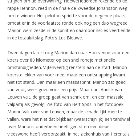
strijden om de overwinning. Hoewel iedereen rekende op de
rappe Henrion, reed in de finale de Zweedse Johansson weg
om te winnen. Het peloton sprintte voor de negende plaats
omdat er in de voorlaatste ronde ook nog een duo wegreed.
Marion werd zesde in de sprint en daardoor netjes veertiende
in de totaaluitslag. Foto’s Luc Blouwe.
Twee dagen later toog Marion dan naar Houtvenne voor een
koers over 80 kilometer op een snel rondje met snelle
omstandigheden. Vijfenveertig rensters aan de start. Marion
koerste lekker van voor mee, maar een ontsnapping kwam
niet tot stand. Dan maar een massasprint. Marion zat goed
van voor, weer goed voor een prijs. Maar dan! Annick van
Leuven valt, de groep gaat van schrik om, en een massale
valpartij als gevolg. Zie foto van Bert Spits in het fotoboek.
Marion valt over van Leuven, maar de schade lijkt mee te
vallen, ware het niet dat blijkbaar (waarschijnlijk) een tandwiel
over Marion’s onderbeen heeft geritst en een diepe
vleeswond heeft veroorzaakt. In het ziekenhuis van Herentals