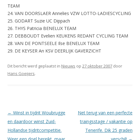
TEAM
24. VAN DOORSLAER Annelies VZW LOTTO-LADIESCYCLING
25. GODART Suzie UC Dippach
26. THYS Patricia BENELUX TEAM
27. DEBBOUDT Evelien KEUKENS REDANT CYCLING TEAM
28. VAN DE PONTSEELE Ilse BENELUX TEAM
29. DE KEYSER An KSV DEERLIJK GAVERZICHT
Dit bericht werd geplaatst in
Nieuws
op
27 oktober 2007
door
Hans Goeijers
.
Berichtnavigatie
←
Winst in tijdrit Woubrugge
Net terug van een perfecte
en daardoor winst Zuid-
traingsstage / vakantie op
Hollandse tijdritcompetitie.
Tenerife. Dik 25 graden
Weer een doel bereikt, maar
verschil!
→