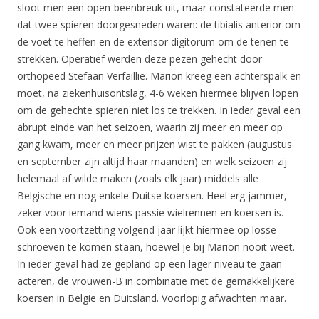
sloot men een open-beenbreuk uit, maar constateerde men
dat twee spieren doorgesneden waren: de tibialis anterior om
de voet te heffen en de extensor digitorum om de tenen te
strekken. Operatief werden deze pezen gehecht door
orthopeed Stefaan Verfaillie. Marion kreeg een achterspalk en
moet, na ziekenhuisontslag, 4-6 weken hiermee blijven lopen
om de gehechte spieren niet los te trekken. In ieder geval een
abrupt einde van het seizoen, waarin zij meer en meer op
gang kwam, meer en meer prijzen wist te pakken (augustus
en september zijn altijd haar maanden) en welk seizoen zij
helemaal af wilde maken (zoals elk jaar) middels alle
Belgische en nog enkele Duitse koersen. Heel erg jammer,
zeker voor iemand wiens passie wielrennen en koersen is.
Ook een voortzetting volgend jaar lijkt hiermee op losse
schroeven te komen staan, hoewel je bij Marion nooit weet.
In ieder geval had ze gepland op een lager niveau te gaan
acteren, de vrouwen-B in combinatie met de gemakkelijkere
koersen in Belgie en Duitsland. Voorlopig afwachten maar.