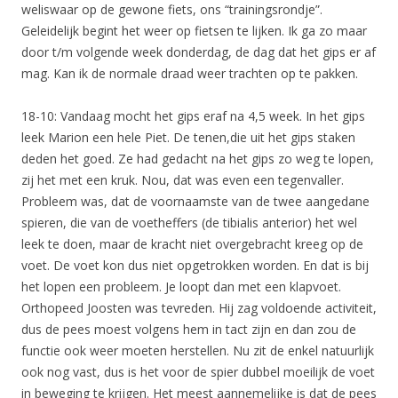
weliswaar op de gewone fiets, ons “trainingsrondje”.
Geleidelijk begint het weer op fietsen te lijken. Ik ga zo maar
door t/m volgende week donderdag, de dag dat het gips er af
mag. Kan ik de normale draad weer trachten op te pakken.
18-10: Vandaag mocht het gips eraf na 4,5 week. In het gips
leek Marion een hele Piet. De tenen,die uit het gips staken
deden het goed. Ze had gedacht na het gips zo weg te lopen,
zij het met een kruk. Nou, dat was even een tegenvaller.
Probleem was, dat de voornaamste van de twee aangedane
spieren, die van de voetheffers (de tibialis anterior) het wel
leek te doen, maar de kracht niet overgebracht kreeg op de
voet. De voet kon dus niet opgetrokken worden. En dat is bij
het lopen een probleem. Je loopt dan met een klapvoet.
Orthopeed Joosten was tevreden. Hij zag voldoende activiteit,
dus de pees moest volgens hem in tact zijn en dan zou de
functie ook weer moeten herstellen. Nu zit de enkel natuurlijk
ook nog vast, dus is het voor de spier dubbel moeilijk de voet
in beweging te krijgen. Het meest aannemelijke is dat de pees