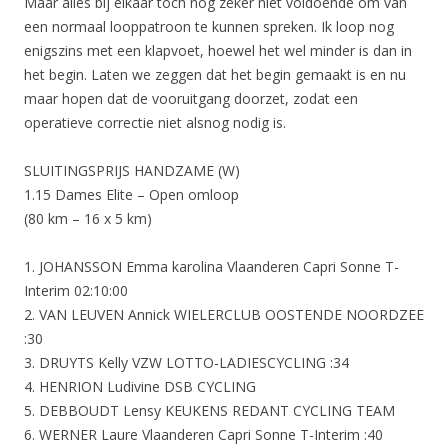
Maar alles bij elkaar toch nog zeker niet voldoende om van
een normaal looppatroon te kunnen spreken. Ik loop nog
enigszins met een klapvoet, hoewel het wel minder is dan in
het begin. Laten we zeggen dat het begin gemaakt is en nu
maar hopen dat de vooruitgang doorzet, zodat een
operatieve correctie niet alsnog nodig is.
SLUITINGSPRIJS HANDZAME (W)
1.15 Dames Elite – Open omloop
(80 km – 16 x 5 km)
1. JOHANSSON Emma karolina Vlaanderen Capri Sonne T-
Interim 02:10:00
2. VAN LEUVEN Annick WIELERCLUB OOSTENDE NOORDZEE
:30
3. DRUYTS Kelly VZW LOTTO-LADIESCYCLING :34
4. HENRION Ludivine DSB CYCLING
5. DEBBOUDT Lensy KEUKENS REDANT CYCLING TEAM
6. WERNER Laure Vlaanderen Capri Sonne T-Interim :40