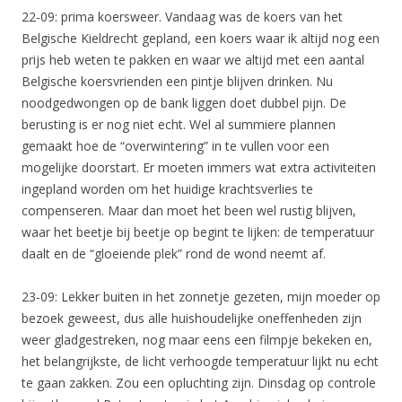
22-09: prima koersweer. Vandaag was de koers van het
Belgische Kieldrecht gepland, een koers waar ik altijd nog een
prijs heb weten te pakken en waar we altijd met een aantal
Belgische koersvrienden een pintje blijven drinken. Nu
noodgedwongen op de bank liggen doet dubbel pijn. De
berusting is er nog niet echt. Wel al summiere plannen
gemaakt hoe de “overwintering” in te vullen voor een
mogelijke doorstart. Er moeten immers wat extra activiteiten
ingepland worden om het huidige krachtsverlies te
compenseren. Maar dan moet het been wel rustig blijven,
waar het beetje bij beetje op begint te lijken: de temperatuur
daalt en de “gloeiende plek” rond de wond neemt af.
23-09: Lekker buiten in het zonnetje gezeten, mijn moeder op
bezoek geweest, dus alle huishoudelijke oneffenheden zijn
weer gladgestreken, nog maar eens een filmpje bekeken en,
het belangrijkste, de licht verhoogde temperatuur lijkt nu echt
te gaan zakken. Zou een opluchting zijn. Dinsdag op controle