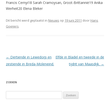
Francis Cernyi18 Sarah Cramoysan, Groot-Brittannië19 Anika
Werheit20 Elena Bleker
Dit bericht werd geplaatst in
Nieuws
op
19 juni 2011
door
Hans
Goeijers
.
Berichtnavigatie
←
Dertiende in Lewedorp en
Elfde in Bladel en tweede in de
zestiende in Breda-Moleneind.
tijdrit van Maasdijk.
→
ZOEKEN
Zoeken
naar: