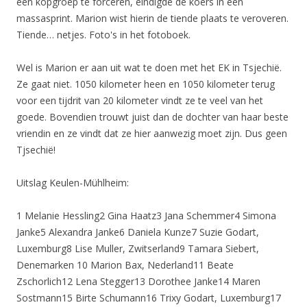
een kopgroep te forceren, eindigde de koers in een
massasprint. Marion wist hierin de tiende plaats te veroveren.
Tiende… netjes. Foto's in het fotoboek.
Wel is Marion er aan uit wat te doen met het EK in Tsjechië.
Ze gaat niet. 1050 kilometer heen en 1050 kilometer terug
voor een tijdrit van 20 kilometer vindt ze te veel van het
goede. Bovendien trouwt juist dan de dochter van haar beste
vriendin en ze vindt dat ze hier aanwezig moet zijn. Dus geen
Tjsechië!
Uitslag Keulen-Mühlheim:
1 Melanie Hessling2 Gina Haatz3 Jana Schemmer4 Simona
Janke5 Alexandra Janke6 Daniela Kunze7 Suzie Godart,
Luxemburg8 Lise Muller, Zwitserland9 Tamara Siebert,
Denemarken 10 Marion Bax, Nederland11 Beate
Zschorlich12 Lena Stegger13 Dorothee Janke14 Maren
Sostmann15 Birte Schumann16 Trixy Godart, Luxemburg17