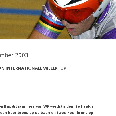
UITSLAGEN SEIZOEN 2001
UITSLAGEN SEIZOEN 2002
UITSLAGEN SEIZOEN 2003
UITSLAGEN SEIZOEN 2004
UITSLAGEN SEIZOEN 2005
vember 2003
UITSLAGEN SEIZOEN 2006
UITSLAGEN SEIZOEN 2007
AAN INTERNATIONALE WIELERTOP
UITSLAGEN SEIZOEN 2008
UITSLAGEN SEIZOEN 2009
UITSLAGEN SEIZOEN 2010
on Bax dit jaar mee van WK-wedstrijden. Ze haalde
UITSLAGEN SEIZOEN 2011
 een keer brons op de baan en twee keer brons op