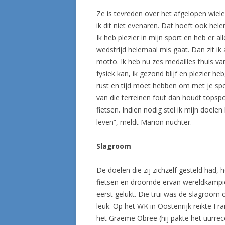
Ze is tevreden over het afgelopen wieler
ik dit niet evenaren. Dat hoeft ook hele
Ik heb plezier in mijn sport en heb er a
wedstrijd helemaal mis gaat. Dan zit ik 
motto. Ik heb nu zes medailles thuis va
fysiek kan, ik gezond blijf en plezier h
rust en tijd moet hebben om met je spor
van die terreinen fout dan houdt topspor
fietsen. Indien nodig stel ik mijn doelen
leven”, meldt Marion nuchter.
Slagroom
De doelen die zij zichzelf gesteld had,
fietsen en droomde ervan wereldkampio
eerst gelukt. Die trui was de slagroom
leuk. Op het WK in Oostenrijk reikte F
het Graeme Obree (hij pakte het uurrecor