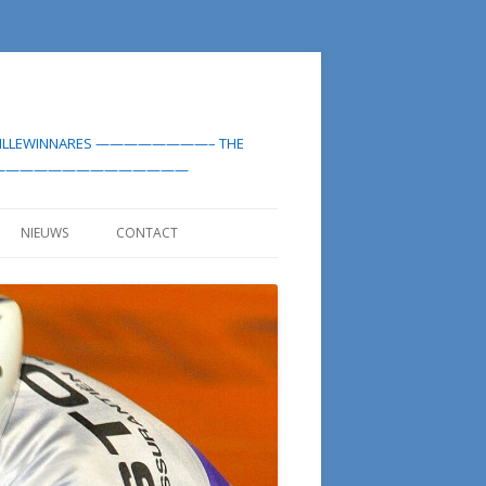
-MEDAILLEWINNARES ————————– THE
LIST——————————————————
NIEUWS
CONTACT