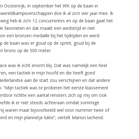
n Oostenrijk, in september het WK op de baan in
 wereldkampioenschappen doe ik al zo’n vier jaar mee. Ik
 weg heb ik zo’n 12 concurrentes en op de baan gaat het
de favorieten en dat maakt een wedstrijd er niet
n een bronzen medaille bij het tijdrijden en werd
 de baan was er goud op de sprint, goud bij de
 en brons op de 500 meter.
ace was ik echt enorm blij. Dat was namelijk een heel
ren, een tactiek in mijn hoofd en die heeft goed
 Nederlandse aan de start zou verschijnen en dat andere
n. “Mijn tactiek was te proberen het eerste klassement
erdoor richtte een aantal rensters zich op mij om ook
oefde ik er niet steeds achteraan omdat sommige
r mij waren maar bijvoorbeeld wel voor nummer twee of
rd en mijn plannetje lukte”, vertelt Marion lachend.