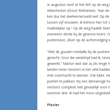
In augustus reed ze het WK op de weg i
Manchester (Groot-Brittannië). “Aan de
ken dus het deelnemersveld wel. Op de
tussen vijf vrouwen. Ik behoor hier tot 
makkelijker op.” Op de weg haalde Mario
eveneens derde bij de gewone koers. Op
puntenrace, zilver op de achtervolging
“Met de gouden medaille bij de puntenr
gevecht. Voor die wedstrijd had ik, tevo
gewerkt.” Marion wist dat zij als enige
landen meer rensters in het veld hadde
met overmacht te winnen. Dat lukte. Hi
punten te pakken. Bij een demarrage h
rensters compleet niet gevaarlijk voo
nummer drie. Ik had het mooi uitgedokte
Plezier