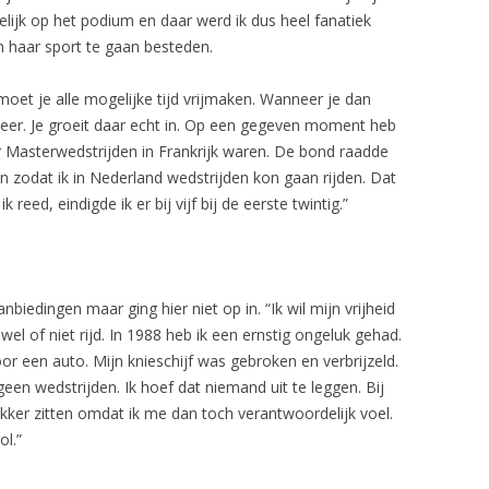
elijk op het podium en daar werd ik dus heel fanatiek
n haar sport te gaan besteden.
oet je alle mogelijke tijd vrijmaken. Wanneer je dan
 weer. Je groeit daar echt in. Op een gegeven moment heb
 Masterwedstrijden in Frankrijk waren. De bond raadde
n zodat ik in Nederland wedstrijden kon gaan rijden. Dat
 reed, eindigde ik er bij vijf bij de eerste twintig.”
iedingen maar ging hier niet op in. “Ik wil mijn vrijheid
wel of niet rijd. In 1988 heb ik een ernstig ongeluk gehad.
oor een auto. Mijn knieschijf was gebroken en verbrijzeld.
 geen wedstrijden. Ik hoef dat niemand uit te leggen. Bij
ekker zitten omdat ik me dan toch verantwoordelijk voel.
l.”