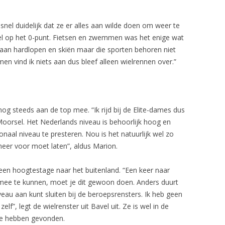
nel duidelijk dat ze er alles aan wilde doen om weer te
wel op het 0-punt. Fietsen en zwemmen was het enige wat
d aan hardlopen en skiën maar die sporten behoren niet
 vind ik niets aan dus bleef alleen wielrennen over.”
og steeds aan de top mee. “Ik rijd bij de Elite-dames dus
Moorsel. Het Nederlands niveau is behoorlijk hoog en
onaal niveau te presteren. Nou is het natuurlijk wel zo
eer voor moet laten”, aldus Marion.
 een hoogtestage naar het buitenland. “Een keer naar
 mee te kunnen, moet je dit gewoon doen. Anders duurt
eau aan kunt sluiten bij de beroepsrensters. Ik heb geen
f”, legt de wielrenster uit Bavel uit. Ze is wel in de
te hebben gevonden.