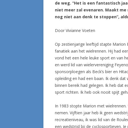
de weg. “Het is een fantastisch jaa
niet meer zal evenaren. Maakt me ni
nog niet aan denk te stoppen”, aldu
Door Vivianne Voeten
Op zestienjarige leeftijd stapte Marion 
fanatiek aan het wielrennen. Hij had ee
vond het een hele leuke sport en van h
en werd lid van wielervereniging Feyen
sponsorploegen als Beck’s bier en Hitac
opleiding en had een baan. Ik denk dat
binnen bereik had gelegen. Ik heb dat e
sport richten. Ik heb ook nooit spijt geh
In 1983 stopte Marion met wielrennen. 
nemen. Vijftien jaar heb ik geen wedstr
recreatieniveau, ik was lid van de Roule
een wedstrijd bij de cyclosportieven. Je