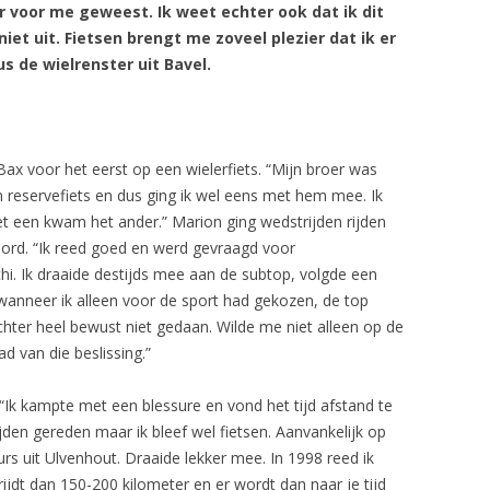
r voor me geweest. Ik weet echter ook dat ik dit
UITSLAGEN SEIZOEN 2012
et uit. Fietsen brengt me zoveel plezier dat ik er
s de wielrenster uit Bavel.
Bax voor het eerst op een wielerfiets. “Mijn broer was
n reservefiets en dus ging ik wel eens met hem mee. Ik
et een kwam het ander.” Marion ging wedstrijden rijden
oord. “Ik reed goed en werd gevraagd voor
hi. Ik draaide destijds mee aan de subtop, volgde een
 wanneer ik alleen voor de sport had gekozen, de top
chter heel bewust niet gedaan. Wilde me niet alleen op de
ad van die beslissing.”
“Ik kampte met een blessure en vond het tijd afstand te
ijden gereden maar ik bleef wel fietsen. Aanvankelijk op
urs uit Ulvenhout. Draaide lekker mee. In 1998 reed ik
 rijdt dan 150-200 kilometer en er wordt dan naar je tijd