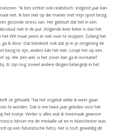
seizoen. “Ik ben echter ook realistisch. Volgend jaar kan
maal niet. Ik ben niet op die manier met mijn sport bezig.
lleen gezonde stress van. Het gebeurt dat het in een
absoluut niet in de put. Volgende keer beter is dan het
n het WK maar peins er niet over te stoppen. Zolang het
eb, ga ik door. Dat betekent ook dat je in je omgeving de
t bezig te zijn, anders lukt het niet. Loopt het op een
t op. We zien wel, is het zover dan ga ik recreatief
 bij. Er zijn nog zoveel andere dingen belangrijk in het
 heeft ze gehaald. “Na het ongeluk wilde ik weer gaan
en te worden. Dat is me twee jaar geleden voor het
 op het toetje. Verder is alles wat ik meemaak gewoon
rancesco Moser me de medaille uit en in Manchester was
d op een futuristische fiets). Het is toch geweldig dit