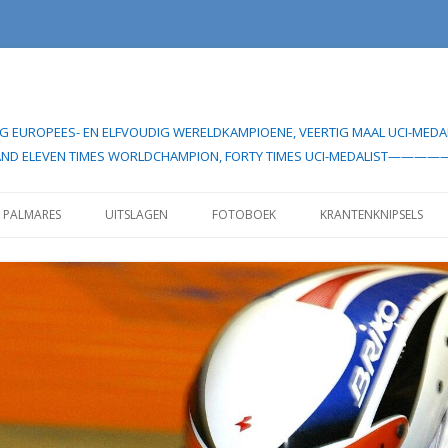
UDIG EUROPEES- EN ELFVOUDIG WERELDKAMPIOENE, VEERTIG MAAL UCI
EAN- AND ELEVEN TIMES WORLDCHAMPION, FORTY TIMES UCI-MEDA
Spring
naar
PALMARES
UITSLAGEN
FOTOBOEK
KRANTENKNIPSELS
inhoud
IELERCARRIÈRE”
UITSLAGEN 1982
IELERCARRIÈRE”
UITSLAGEN VOOR 1985
UITSLAGEN SEIZOEN 1998
UITSLAGEN SEIZOEN 1999
UITSLAGEN SEIZOEN 2000