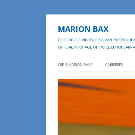
MARION BAX
DE OFFICIELE INFOPAGINA VAN TWEEVO
OFFICIAL INFOPAGE OF TWICE EUROP
WIE IS MARION BAX?
CARRIÈRES
HAAR “EERSTE W
HAAR “TWEEDE W