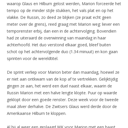
waarop Glaus en Hilburn gelost werden, Marion forceerde het
tempo op de minder stijle stukken, het vals plat en op het
vlakke. De Russin, zo deed ze blijken (ze praat echt geen
meter over de grens), reed graag met Marion weg: liever een
temporenster erbij, dan een in de achtervolging. Bovendien
had ze uiteraard de overwinning van maandag in haar
achterhoofd. Het duo verstond elkaar goed, bleef buiten
schot op het achtervolgende duo (1.34 minuut) en kon gaan
sprinten voor de wereldtitel.
De sprint verliep voor Marion beter dan maandag, hoewel ze
er niet aan ontkwam van de kop af te vertrekken. Gelijktijdig
gingen ze aan, het werd een duel naast elkaar, waarin de
Russin Marion met een halve lengte klopte. Puur op waarde
geklopt door een goede renster. Deze week voor de tweede
maal zilver derhalve. De Zwitsers Glaus werd derde door de
Amerikaanse Hilburn te kloppen.
Al bij al weer een geslaagd WK voor Marion met een haast