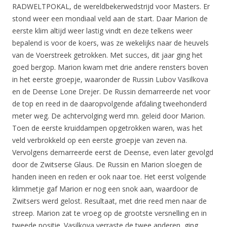
RADWELTPOKAL, de wereldbekerwedstrijd voor Masters. Er
stond weer een mondiaal veld aan de start. Daar Marion de
eerste klim altijd weer lastig vindt en deze telkens weer
bepalend is voor de koers, was ze wekelijks naar de heuvels
van de Voerstreek getrokken. Met succes, dit jaar ging het
goed bergop. Marion kwam met drie andere rensters boven
in het eerste groepje, waaronder de Russin Lubov Vasilkova
en de Deense Lone Drejer. De Russin demarreerde net voor
de top en reed in de daaropvolgende afdaling tweehonderd
meter weg. De achtervolging werd mn. geleid door Marion.
Toen de eerste kruiddampen opgetrokken waren, was het
veld verbrokkeld op een eerste groepje van zeven na.
Vervolgens demarreerde eerst de Deense, even later gevolgd
door de Zwitserse Glaus. De Russin en Marion sloegen de
handen ineen en reden er ook naar toe. Het eerst volgende
klimmetje gaf Marion er nog een snok aan, waardoor de
Zwitsers werd gelost. Resultaat, met drie reed men naar de
streep. Marion zat te vroeg op de grootste versnelling en in
tweede positie. Vasilkova verraste de twee anderen, ging