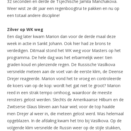
32 seconden en derde de Tsjechische Jamila Manchakova.
Weer wist ze dit jaar een regenboogtrui te pakken en nu op
een totaal andere discipline!
Zilver op WK weg
Een dag later kwam Marion dan voor de derde maal deze
week in actie in Sankt Johann. Ook hier had ze brons te
verdedigen. Ditmaal stond het WK weg voor Masters op het
programma. De hele dag was het erbarmelijk weer: tien
graden koud en plenzende regen. De Russische Vasilkova
versnelde meteen aan de voet van de eerste klim, de Deense
Drejer reageerde. Marion vond het te vroeg en controleerde
de koers van op de kop: wordt het gat niet te groot? Marion
reed in een strak tempo omhoog, waardoor de meeste
rensters gelost werden. Slechts de Amerikaanse Hilburn en de
Zwitserse Glaus bleven aan haar wiel; voor de top haalde
men Drejer al weer in, die meteen gelost werd. Was helemaal
opgeblazen. In de afdaling kwam het trio bij Vasilkova. Op de
volgende klim versnelde de Russin weer op de stijle stukken,