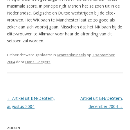
maximale score. In principe rijdt Marion het seizoen uit in de
Nederlandse, Belgische en Duitse wedstrijden bij de elite-
vrouwen. Het WK baan te Manchester laat ze zo goed als
zeker aan zich voorbij gaan. Misschien dat het NK baan bij de
elite-vrouwen te Alkmaar voor haar de afronding van dit
seizoen zal worden.
Dit bericht werd geplaatst in
Krantenknipsels
op
3 september
2004
door
Hans Goeijers
.
Berichtnavigatie
←
Artikel uit BN/DeStem,
Artikel uit BN/DeStem,
augustus 2004
december 2004
→
ZOEKEN