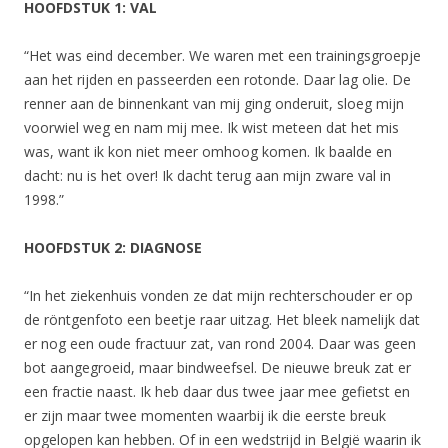
HOOFDSTUK 1: VAL
“Het was eind december. We waren met een trainingsgroepje
aan het rijden en passeerden een rotonde. Daar lag olie. De
renner aan de binnenkant van mij ging onderuit, sloeg mijn
voorwiel weg en nam mij mee. Ik wist meteen dat het mis
was, want ik kon niet meer omhoog komen. Ik baalde en
dacht: nu is het over! Ik dacht terug aan mijn zware val in
1998.”
HOOFDSTUK 2: DIAGNOSE
“In het ziekenhuis vonden ze dat mijn rechterschouder er op
de röntgenfoto een beetje raar uitzag. Het bleek namelijk dat
er nog een oude fractuur zat, van rond 2004. Daar was geen
bot aangegroeid, maar bindweefsel. De nieuwe breuk zat er
een fractie naast. Ik heb daar dus twee jaar mee gefietst en
er zijn maar twee momenten waarbij ik die eerste breuk
opgelopen kan hebben. Of in een wedstrijd in België waarin ik