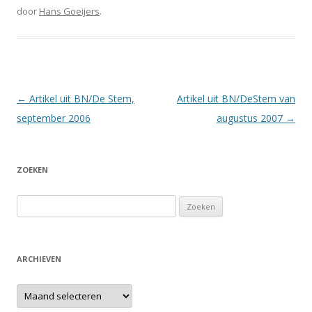
door
Hans Goeijers
.
Berichtnavigatie
←
Artikel uit BN/De Stem,
Artikel uit BN/DeStem van
september 2006
augustus 2007
→
ZOEKEN
Zoeken
naar:
ARCHIEVEN
Archieven