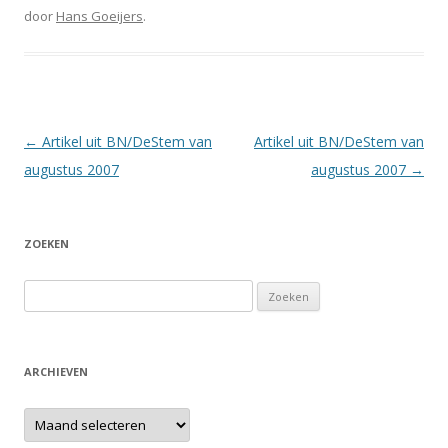
door
Hans Goeijers
.
Berichtnavigatie
←
Artikel uit BN/DeStem van
Artikel uit BN/DeStem van
augustus 2007
augustus 2007
→
ZOEKEN
Zoeken
naar:
ARCHIEVEN
Archieven