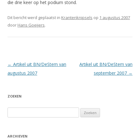
die drie keer op het podium stond.
Dit bericht werd geplaatst in
Krantenknipsels
op
1 augustus 2007
door
Hans Goeijers
.
Berichtnavigatie
←
Artikel uit BN/DeStem van
Artikel uit BN/DeStem van
augustus 2007
september 2007
→
ZOEKEN
Zoeken
naar:
ARCHIEVEN