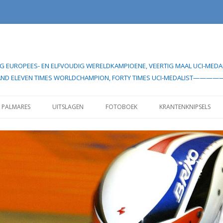
UDIG EUROPEES- EN ELFVOUDIG WERELDKAMPIOENE, VEERTIG MAAL UCI
EAN- AND ELEVEN TIMES WORLDCHAMPION, FORTY TIMES UCI-MEDA
Spring
naar
PALMARES
UITSLAGEN
FOTOBOEK
KRANTENKNIPSELS
inhoud
IELERCARRIÈRE”
UITSLAGEN 1982
IELERCARRIÈRE”
UITSLAGEN VOOR 1985
UITSLAGEN SEIZOEN 1998
UITSLAGEN SEIZOEN 1999
UITSLAGEN SEIZOEN 2000