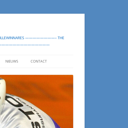
-MEDAILLEWINNARES ————————– THE
LIST——————————————————
NIEUWS
CONTACT