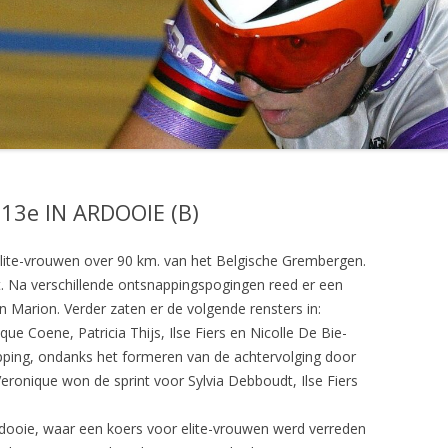
UITSLAGEN SEIZOEN 2001
UITSLAGEN SEIZOEN 2002
UITSLAGEN SEIZOEN 2003
UITSLAGEN SEIZOEN 2004
UITSLAGEN SEIZOEN 2005
13e IN ARDOOIE (B)
UITSLAGEN SEIZOEN 2006
elite-vrouwen over 90 km. van het Belgische Grembergen.
UITSLAGEN SEIZOEN 2007
rt. Na verschillende ontsnappingspogingen reed er een
UITSLAGEN SEIZOEN 2008
 Marion. Verder zaten er de volgende rensters in:
ue Coene, Patricia Thijs, Ilse Fiers en Nicolle De Bie-
UITSLAGEN SEIZOEN 2009
napping, ondanks het formeren van de achtervolging door
Veronique won de sprint voor Sylvia Debboudt, Ilse Fiers
UITSLAGEN SEIZOEN 2010
UITSLAGEN SEIZOEN 2011
ooie, waar een koers voor elite-vrouwen werd verreden