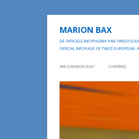
MARION BAX
DE OFFICIELE INFOPAGINA VAN TWEEVO
OFFICIAL INFOPAGE OF TWICE EUROP
WIE IS MARION BAX?
CARRIÈRES
HAAR “EERSTE W
HAAR “TWEEDE W