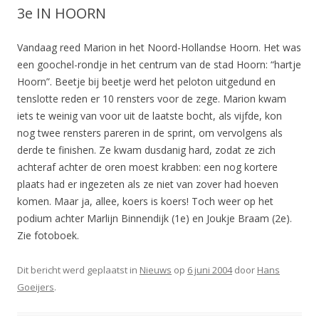
3e IN HOORN
Vandaag reed Marion in het Noord-Hollandse Hoorn. Het was
een goochel-rondje in het centrum van de stad Hoorn: “hartje
Hoorn”. Beetje bij beetje werd het peloton uitgedund en
tenslotte reden er 10 rensters voor de zege. Marion kwam
iets te weinig van voor uit de laatste bocht, als vijfde, kon
nog twee rensters pareren in de sprint, om vervolgens als
derde te finishen. Ze kwam dusdanig hard, zodat ze zich
achteraf achter de oren moest krabben: een nog kortere
plaats had er ingezeten als ze niet van zover had hoeven
komen. Maar ja, allee, koers is koers! Toch weer op het
podium achter Marlijn Binnendijk (1e) en Joukje Braam (2e).
Zie fotoboek.
Dit bericht werd geplaatst in
Nieuws
op
6 juni 2004
door
Hans
Goeijers
.