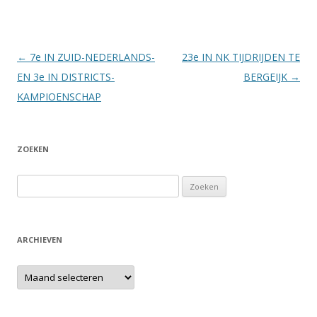
Berichtnavigatie
←
7e IN ZUID-NEDERLANDS-
23e IN NK TIJDRIJDEN TE
EN 3e IN DISTRICTS-
BERGEIJK
→
KAMPIOENSCHAP
ZOEKEN
Zoeken
naar:
ARCHIEVEN
Archieven