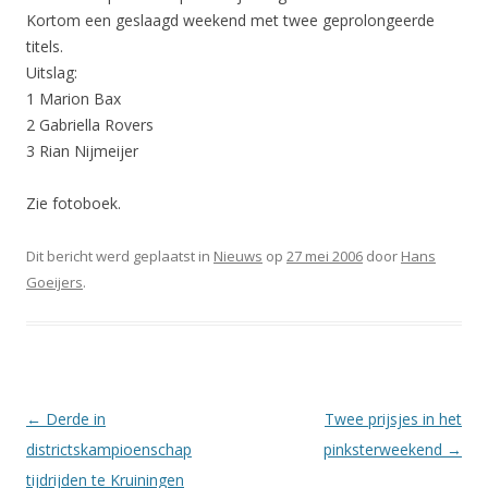
Kortom een geslaagd weekend met twee geprolongeerde
titels.
Uitslag:
1 Marion Bax
2 Gabriella Rovers
3 Rian Nijmeijer
Zie fotoboek.
Dit bericht werd geplaatst in
Nieuws
op
27 mei 2006
door
Hans
Goeijers
.
Berichtnavigatie
←
Derde in
Twee prijsjes in het
districtskampioenschap
pinksterweekend
→
tijdrijden te Kruiningen