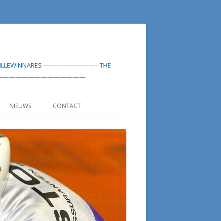
-MEDAILLEWINNARES ————————– THE
LIST——————————————————
NIEUWS
CONTACT