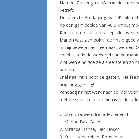
Namen. Zo ver gaat Marion niet meer va
betreft!
De koers te Breda ging over 45 kilome
op een gemiddelde van 40,5 kmpu) mede
Kort voor de aankomst liep alles wee
Marion wist zich ook in de finale goed
“schijnbewegingen” gemaakt werden. Ook
sprintte ze in de wedstrijd van de mann
vrouwen eindigde ze als eerste en zo h
pakken.
Snel naar huis voor de gasten. Het fee
nog lang gezellig!
Vandaag na het werk naar de Mol voor d
met de sprint te bemoeien ivm. de tijdr
Uitslag vrouwen Breda-Moleneind:
1. Marion Bax, Bavel
2. Miranda Danse, Den Bosch
3. Kristel Verkooijen, Roosendaal