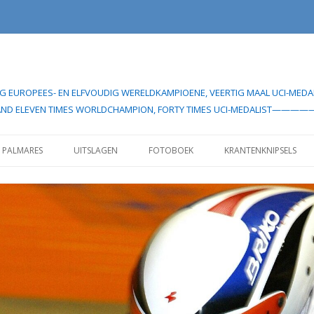
UDIG EUROPEES- EN ELFVOUDIG WERELDKAMPIOENE, VEERTIG MAAL UCI
EAN- AND ELEVEN TIMES WORLDCHAMPION, FORTY TIMES UCI-MEDA
Spring
naar
PALMARES
UITSLAGEN
FOTOBOEK
KRANTENKNIPSELS
inhoud
IELERCARRIÈRE”
UITSLAGEN 1982
IELERCARRIÈRE”
UITSLAGEN VOOR 1985
UITSLAGEN SEIZOEN 1998
UITSLAGEN SEIZOEN 1999
UITSLAGEN SEIZOEN 2000