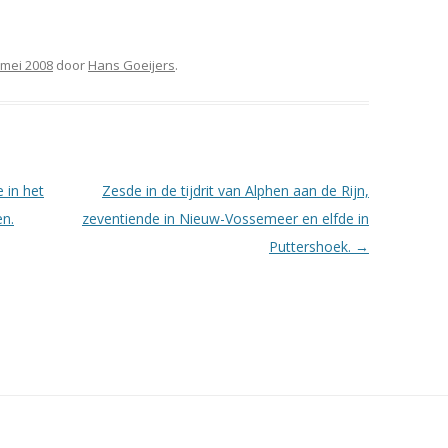
 mei 2008
door
Hans Goeijers
.
 in het
Zesde in de tijdrit van Alphen aan de Rijn,
en.
zeventiende in Nieuw-Vossemeer en elfde in
Puttershoek.
→