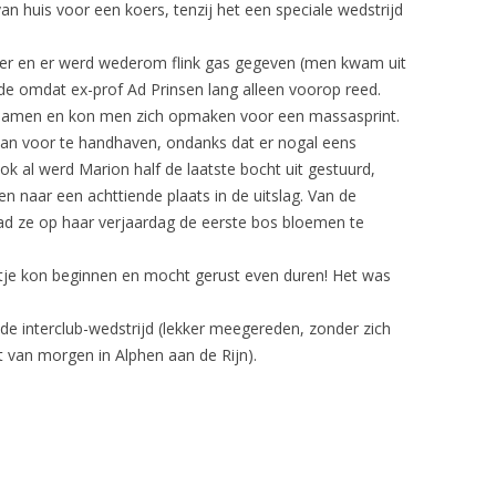
n huis voor een koers, tenzij het een speciale wedstrijd
UITSLAGEN SEIZOEN 2012
ter en er werd wederom flink gas gegeven (men kwam uit
 omdat ex-prof Ad Prinsen lang alleen voorop reed.
r samen en kon men zich opmaken voor een massasprint.
 van voor te handhaven, ondanks dat er nogal eens
 al werd Marion half de laatste bocht uit gestuurd,
en naar een achttiende plaats in de uitslag. Van de
ad ze op haar verjaardag de eerste bos bloemen te
stje kon beginnen en mocht gerust even duren! Het was
e interclub-wedstrijd (lekker meegereden, zonder zich
it van morgen in Alphen aan de Rijn).