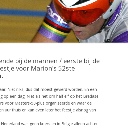
UITSLAGEN SEIZOEN 2001
UITSLAGEN SEIZOEN 2002
UITSLAGEN SEIZOEN 2003
UITSLAGEN SEIZOEN 2004
UITSLAGEN SEIZOEN 2005
nde bij de mannen / eerste bij de
UITSLAGEN SEIZOEN 2006
estje voor Marion’s 52ste
.
UITSLAGEN SEIZOEN 2007
UITSLAGEN SEIZOEN 2008
aar. Niet niks, dus dat moest gevierd worden. En een
ig op een dag. Niet als het om half elf op het Bredase
UITSLAGEN SEIZOEN 2009
rs voor Masters-50-plus organiseerde en waar de
UITSLAGEN SEIZOEN 2010
 uur thuis en kan even later het feestje alsnog van
UITSLAGEN SEIZOEN 2011
 Nederland was geen koers en in Belgie alleen achter