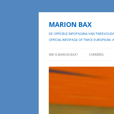
MARION BAX
DE OFFICIELE INFOPAGINA VAN TWEEVO
OFFICIAL INFOPAGE OF TWICE EUROP
WIE IS MARION BAX?
CARRIÈRES
HAAR “EERSTE W
HAAR “TWEEDE W