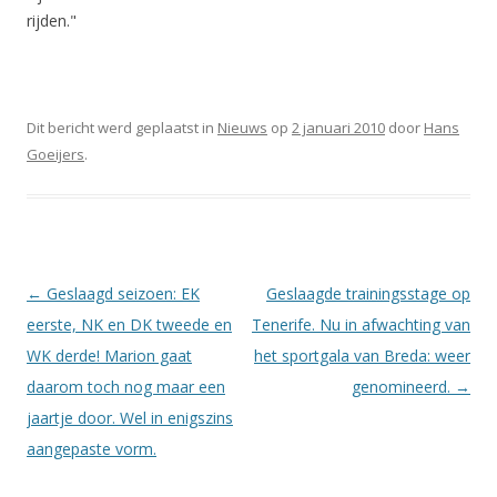
rijden."
Dit bericht werd geplaatst in
Nieuws
op
2 januari 2010
door
Hans
Goeijers
.
Berichtnavigatie
←
Geslaagd seizoen: EK
Geslaagde trainingsstage op
eerste, NK en DK tweede en
Tenerife. Nu in afwachting van
WK derde! Marion gaat
het sportgala van Breda: weer
daarom toch nog maar een
genomineerd.
→
jaartje door. Wel in enigszins
aangepaste vorm.