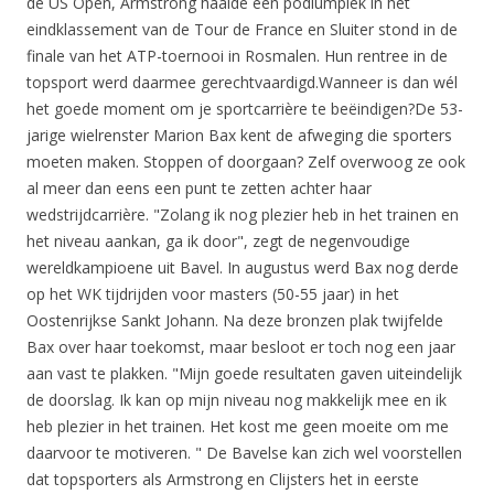
de US Open, Armstrong haalde een podiumplek in het
eindklassement van de Tour de France en Sluiter stond in de
finale van het ATP-toernooi in Rosmalen. Hun rentree in de
topsport werd daarmee gerechtvaardigd.Wanneer is dan wél
het goede moment om je sportcarrière te beëindigen?De 53-
jarige wielrenster Marion Bax kent de afweging die sporters
moeten maken. Stoppen of doorgaan? Zelf overwoog ze ook
al meer dan eens een punt te zetten achter haar
wedstrijdcarrière. "Zolang ik nog plezier heb in het trainen en
het niveau aankan, ga ik door", zegt de negenvoudige
wereldkampioene uit Bavel. In augustus werd Bax nog derde
op het WK tijdrijden voor masters (50-55 jaar) in het
Oostenrijkse Sankt Johann. Na deze bronzen plak twijfelde
Bax over haar toekomst, maar besloot er toch nog een jaar
aan vast te plakken. "Mijn goede resultaten gaven uiteindelijk
de doorslag. Ik kan op mijn niveau nog makkelijk mee en ik
heb plezier in het trainen. Het kost me geen moeite om me
daarvoor te motiveren. " De Bavelse kan zich wel voorstellen
dat topsporters als Armstrong en Clijsters het in eerste