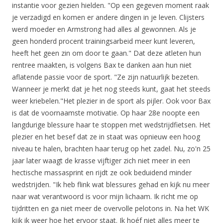
instantie voor gezien hielden. "Op een gegeven moment raak
je verzadigd en komen er andere dingen in je leven. Clijsters
werd moeder en Armstrong had alles al gewonnen. Als je
geen honderd procent trainingsarbeid meer kunt leveren,
heeft het geen zin om door te gaan." Dat deze atleten hun
rentree maakten, is volgens Bax te danken aan hun niet
aflatende passie voor de sport. "Ze zijn natuurlijk bezeten.
Wanneer je merkt dat je het nog steeds kunt, gaat het steeds
weer kriebelen."Het plezier in de sport als pijler. Ook voor Bax
is dat de voornaamste motivatie. Op haar 28e noopte een
langdurige blessure haar te stoppen met wedstrijdfietsen. Het
plezier en het besef dat ze in staat was opnieuw een hoog
niveau te halen, brachten haar terug op het zadel. Nu, zo'n 25
jaar later waagt de krasse vijftiger zich niet meer in een
hectische massasprint en rijdt ze ook beduidend minder
wedstrijden. "Ik heb flink wat blessures gehad en kijk nu meer
naar wat verantwoord is voor mijn lichaam. Ik richt me op
tijdritten en ga niet meer de overvolle pelotons in. Na het WK
kijk ik weer hoe het ervoor staat. Ik hoéf niet alles meer te